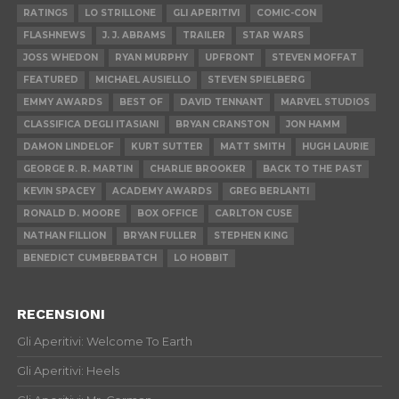
RATINGS
LO STRILLONE
GLI APERITIVI
COMIC-CON
FLASHNEWS
J. J. ABRAMS
TRAILER
STAR WARS
JOSS WHEDON
RYAN MURPHY
UPFRONT
STEVEN MOFFAT
FEATURED
MICHAEL AUSIELLO
STEVEN SPIELBERG
EMMY AWARDS
BEST OF
DAVID TENNANT
MARVEL STUDIOS
CLASSIFICA DEGLI ITASIANI
BRYAN CRANSTON
JON HAMM
DAMON LINDELOF
KURT SUTTER
MATT SMITH
HUGH LAURIE
GEORGE R. R. MARTIN
CHARLIE BROOKER
BACK TO THE PAST
KEVIN SPACEY
ACADEMY AWARDS
GREG BERLANTI
RONALD D. MOORE
BOX OFFICE
CARLTON CUSE
NATHAN FILLION
BRYAN FULLER
STEPHEN KING
BENEDICT CUMBERBATCH
LO HOBBIT
RECENSIONI
Gli Aperitivi: Welcome To Earth
Gli Aperitivi: Heels