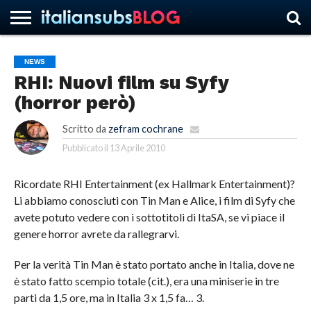
NEWS
RHI: Nuovi film su Syfy
HOME
NEWS
ASCOLTI
RECENSIONI
INTERVISTE
CURIOSITÀ
CHI
CONTATTACI
FORUM
ITALIANSUBS
(horror però)
SIAMO
Scritto da
zefram cochrane
Pubblicato il
13 Aprile 2010
Ricordate RHI Entertainment (ex Hallmark Entertainment)?
Li abbiamo conosciuti con Tin Man e Alice, i film di Syfy che
avete potuto vedere con i sottotitoli di ItaSA, se vi piace il
genere horror avrete da rallegrarvi.
Per la verità Tin Man è stato portato anche in Italia, dove ne
è stato fatto scempio totale (cit.), era una miniserie in tre
parti da 1,5 ore, ma in Italia 3 x 1,5 fa… 3.