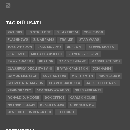
TAG PIÙ USATI
RATINGS
LO STRILLONE
GLI APERITIVI
COMIC-CON
FLASHNEWS
J. J. ABRAMS
TRAILER
STAR WARS
JOSS WHEDON
RYAN MURPHY
UPFRONT
STEVEN MOFFAT
FEATURED
MICHAEL AUSIELLO
STEVEN SPIELBERG
EMMY AWARDS
BEST OF
DAVID TENNANT
MARVEL STUDIOS
CLASSIFICA DEGLI ITASIANI
BRYAN CRANSTON
JON HAMM
DAMON LINDELOF
KURT SUTTER
MATT SMITH
HUGH LAURIE
GEORGE R. R. MARTIN
CHARLIE BROOKER
BACK TO THE PAST
KEVIN SPACEY
ACADEMY AWARDS
GREG BERLANTI
RONALD D. MOORE
BOX OFFICE
CARLTON CUSE
NATHAN FILLION
BRYAN FULLER
STEPHEN KING
BENEDICT CUMBERBATCH
LO HOBBIT