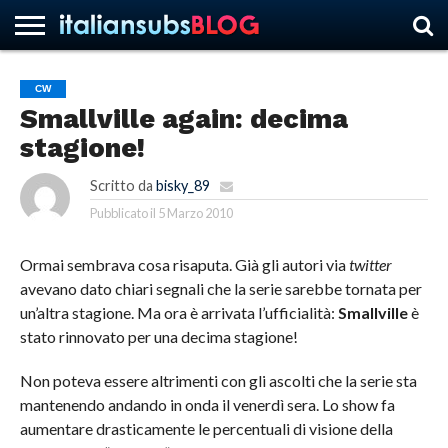
CW
Smallville again: decima
HOME
NEWS
ASCOLTI
RECENSIONI
INTERVISTE
CURIOSITÀ
CHI
CONTATTACI
FORUM
ITALIANSUBS
stagione!
SIAMO
Scritto da
bisky_89
Pubblicato il
5 Marzo 2010
Ormai sembrava cosa risaputa. Già gli autori via
twitter
avevano dato chiari segnali che la serie sarebbe tornata per
un’altra stagione. Ma ora è arrivata l’ufficialità:
Smallville
è
stato rinnovato per una decima stagione!
Non poteva essere altrimenti con gli ascolti che la serie sta
mantenendo andando in onda il venerdì sera. Lo show fa
aumentare drasticamente le percentuali di visione della