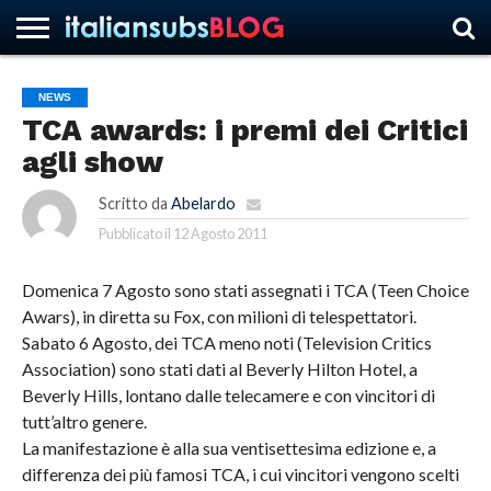
NEWS
TCA awards: i premi dei Critici
HOME
NEWS
ASCOLTI
RECENSIONI
INTERVISTE
CURIOSITÀ
CHI
CONTATTACI
FORUM
ITALIANSUBS
agli show
SIAMO
Scritto da
Abelardo
Pubblicato il
12 Agosto 2011
Domenica 7 Agosto sono stati assegnati i TCA (Teen Choice
Awars), in diretta su Fox, con milioni di telespettatori.
Sabato 6 Agosto, dei TCA meno noti (Television Critics
Association) sono stati dati al Beverly Hilton Hotel, a
Beverly Hills, lontano dalle telecamere e con vincitori di
tutt’altro genere.
La manifestazione è alla sua ventisettesima edizione e, a
differenza dei più famosi TCA, i cui vincitori vengono scelti