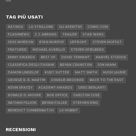
TAG PIÙ USATI
RATINGS
LO STRILLONE
GLI APERITIVI
COMIC-CON
FLASHNEWS
J. J. ABRAMS
TRAILER
STAR WARS
JOSS WHEDON
RYAN MURPHY
UPFRONT
STEVEN MOFFAT
FEATURED
MICHAEL AUSIELLO
STEVEN SPIELBERG
EMMY AWARDS
BEST OF
DAVID TENNANT
MARVEL STUDIOS
CLASSIFICA DEGLI ITASIANI
BRYAN CRANSTON
JON HAMM
DAMON LINDELOF
KURT SUTTER
MATT SMITH
HUGH LAURIE
GEORGE R. R. MARTIN
CHARLIE BROOKER
BACK TO THE PAST
KEVIN SPACEY
ACADEMY AWARDS
GREG BERLANTI
RONALD D. MOORE
BOX OFFICE
CARLTON CUSE
NATHAN FILLION
BRYAN FULLER
STEPHEN KING
BENEDICT CUMBERBATCH
LO HOBBIT
RECENSIONI