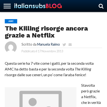
AMC
The Killing risorge ancora
HOME
NEWS
ASCOLTI
RECENSIONI
INTERVISTE
CURIOSITÀ
CHI
CONTATTACI
FORUM
ITALIANSUBS
grazie a Netflix
SIAMO
Scritto da
Manuela Raimo
Pubblicato il
17 Novembre 2013
Questa serie ha 7 vite come i gatti, per la seconda volta
AMC ha detto basta e per la seconda volta
The Killing
risorge dalle sue ceneri, un po’ come l’araba fenice!
Stavolta
però grazie
a Netflix,
che in verità