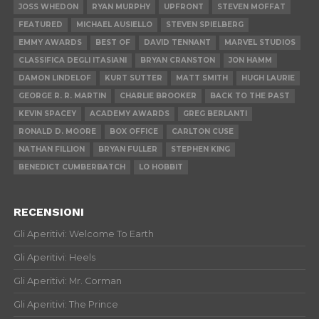
JOSS WHEDON
RYAN MURPHY
UPFRONT
STEVEN MOFFAT
FEATURED
MICHAEL AUSIELLO
STEVEN SPIELBERG
EMMY AWARDS
BEST OF
DAVID TENNANT
MARVEL STUDIOS
CLASSIFICA DEGLI ITASIANI
BRYAN CRANSTON
JON HAMM
DAMON LINDELOF
KURT SUTTER
MATT SMITH
HUGH LAURIE
GEORGE R. R. MARTIN
CHARLIE BROOKER
BACK TO THE PAST
KEVIN SPACEY
ACADEMY AWARDS
GREG BERLANTI
RONALD D. MOORE
BOX OFFICE
CARLTON CUSE
NATHAN FILLION
BRYAN FULLER
STEPHEN KING
BENEDICT CUMBERBATCH
LO HOBBIT
RECENSIONI
Gli Aperitivi: Welcome To Earth
Gli Aperitivi: Heels
Gli Aperitivi: Mr. Corman
Gli Aperitivi: The Prince