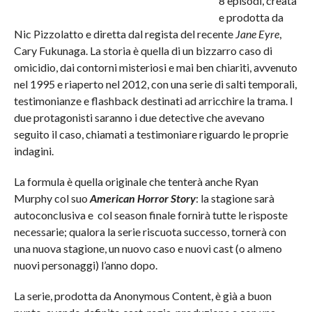
8 episodi, creata
e prodotta da
Nic Pizzolatto e diretta dal regista del recente
Jane Eyre
,
Cary Fukunaga. La storia è quella di un bizzarro caso di
omicidio, dai contorni misteriosi e mai ben chiariti, avvenuto
nel 1995 e riaperto nel 2012, con una serie di salti temporali,
testimonianze e flashback destinati ad arricchire la trama. I
due protagonisti saranno i due detective che avevano
seguito il caso, chiamati a testimoniare riguardo le proprie
indagini.
La formula è quella originale che tenterà anche Ryan
Murphy col suo
American Horror Story
: la stagione sarà
autoconclusiva e col season finale fornirà tutte le risposte
necessarie; qualora la serie riscuota successo, tornerà con
una nuova stagione, un nuovo caso e nuovi cast (o almeno
nuovi personaggi) l’anno dopo.
La serie, prodotta da Anonymous Content, è già a buon