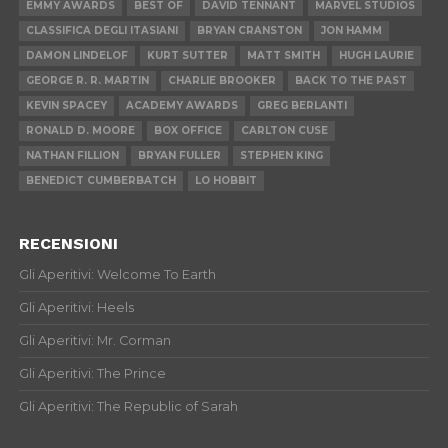
EMMY AWARDS
BEST OF
DAVID TENNANT
MARVEL STUDIOS
CLASSIFICA DEGLI ITASIANI
BRYAN CRANSTON
JON HAMM
DAMON LINDELOF
KURT SUTTER
MATT SMITH
HUGH LAURIE
GEORGE R. R. MARTIN
CHARLIE BROOKER
BACK TO THE PAST
KEVIN SPACEY
ACADEMY AWARDS
GREG BERLANTI
RONALD D. MOORE
BOX OFFICE
CARLTON CUSE
NATHAN FILLION
BRYAN FULLER
STEPHEN KING
BENEDICT CUMBERBATCH
LO HOBBIT
RECENSIONI
Gli Aperitivi: Welcome To Earth
Gli Aperitivi: Heels
Gli Aperitivi: Mr. Corman
Gli Aperitivi: The Prince
Gli Aperitivi: The Republic of Sarah