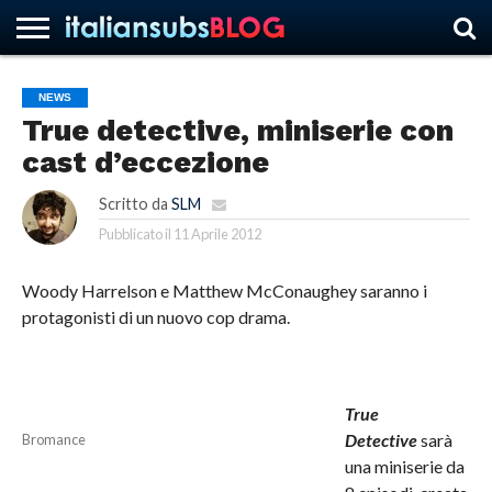
NEWS
True detective, miniserie con
HOME
NEWS
ASCOLTI
RECENSIONI
INTERVISTE
CURIOSITÀ
CHI
CONTATTACI
FORUM
ITALIANSUBS
cast d’eccezione
SIAMO
Scritto da
SLM
Pubblicato il
11 Aprile 2012
Woody Harrelson e Matthew McConaughey saranno i
protagonisti di un nuovo cop drama.
True
Detective
sarà
Bromance
una miniserie da