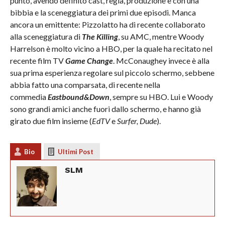
punto, avendo definito cast, regia, produzione e con una
bibbia e la sceneggiatura dei primi due episodi. Manca
ancora un emittente: Pizzolatto ha di recente collaborato
alla sceneggiatura di
The Killing
, su AMC, mentre Woody
Harrelson è molto vicino a HBO, per la quale ha recitato nel
recente film TV
Game Change
. McConaughey invece è alla
sua prima esperienza regolare sul piccolo schermo, sebbene
abbia fatto una comparsata, di recente nella
commedia
Eastbound&Down
, sempre su HBO. Lui e Woody
sono grandi amici anche fuori dallo schermo, e hanno già
girato due film insieme (
EdTV
e
Surfer, Dude
).
Bio
Ultimi Post
SLM