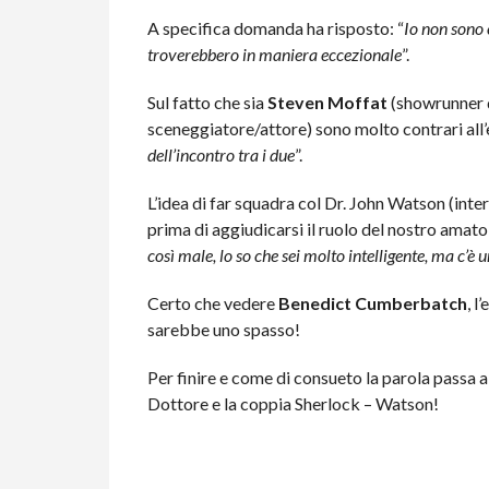
A specifica domanda ha risposto: “
Io non sono 
troverebbero in maniera eccezionale
”.
Sul fatto che sia
Steven Moffat
(showrunner 
sceneggiatore/attore) sono molto contrari all’
dell’incontro tra i due
”.
L’idea di far squadra col Dr. John Watson (int
prima di aggiudicarsi il ruolo del nostro amat
così male, lo so che sei molto intelligente, ma c’è
Certo che vedere
Benedict Cumberbatch
, l
sarebbe uno spasso!
Per finire e come di consueto la parola passa a 
Dottore e la coppia Sherlock – Watson!