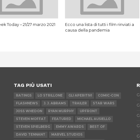
ek Today – 21/27 marzo 2021
Ecco una lista di tutti i film rinviati a
causa della pandemia
TAG PIÙ USATI
R
G
RATINGS
LO STRILLONE
GLI APERITIVI
COMIC-CON
FLASHNEWS
J. J. ABRAMS
TRAILER
STAR WARS
G
JOSS WHEDON
RYAN MURPHY
UPFRONT
G
STEVEN MOFFAT
FEATURED
MICHAEL AUSIELLO
G
STEVEN SPIELBERG
EMMY AWARDS
BEST OF
DAVID TENNANT
MARVEL STUDIOS
G