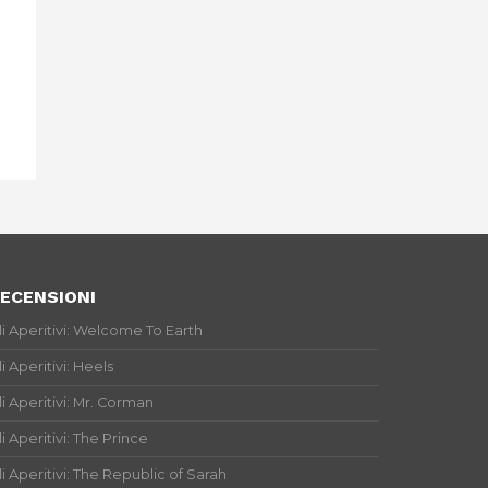
ECENSIONI
li Aperitivi: Welcome To Earth
li Aperitivi: Heels
li Aperitivi: Mr. Corman
li Aperitivi: The Prince
li Aperitivi: The Republic of Sarah