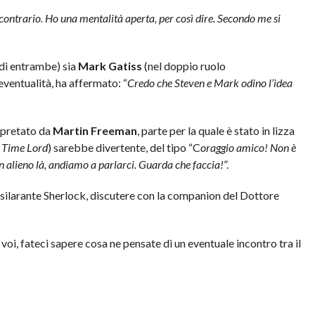
contrario. Ho una mentalità aperta, per così dire. Secondo me si
di entrambe) sia
Mark Gatiss
(nel doppio ruolo
eventualità, ha affermato: “
Credo che Steven e Mark odino l’idea
erpretato da
Martin Freeman
, parte per la quale è stato in lizza
o
Time Lord
) sarebbe divertente, del tipo “C
oraggio amico! Non è
 un alieno là, andiamo a parlarci. Guarda che faccia!
”.
’esilarante Sherlock, discutere con la companion del Dottore
voi, fateci sapere cosa ne pensate di un eventuale incontro tra il