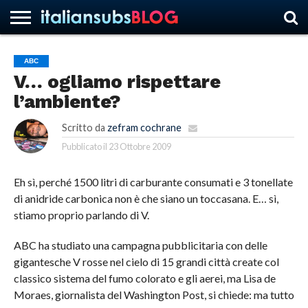
ABC
V… ogliamo rispettare
HOME
NEWS
ASCOLTI
RECENSIONI
INTERVISTE
CURIOSITÀ
CHI
CONTATTACI
FORUM
ITALIANSUBS
l’ambiente?
SIAMO
Scritto da
zefram cochrane
Pubblicato il
23 Ottobre 2009
Eh sì, perché 1500 litri di carburante consumati e 3 tonellate
di anidride carbonica non è che siano un toccasana. E… sì,
stiamo proprio parlando di V.
ABC ha studiato una campagna pubblicitaria con delle
gigantesche V rosse nel cielo di 15 grandi città create col
classico sistema del fumo colorato e gli aerei, ma Lisa de
Moraes, giornalista del Washington Post, si chiede: ma tutto