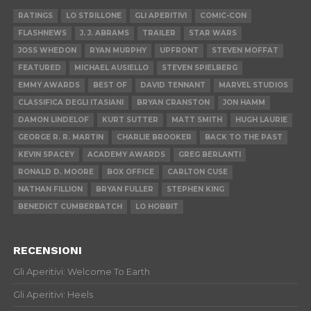
RATINGS
LO STRILLONE
GLI APERITIVI
COMIC-CON
FLASHNEWS
J. J. ABRAMS
TRAILER
STAR WARS
JOSS WHEDON
RYAN MURPHY
UPFRONT
STEVEN MOFFAT
FEATURED
MICHAEL AUSIELLO
STEVEN SPIELBERG
EMMY AWARDS
BEST OF
DAVID TENNANT
MARVEL STUDIOS
CLASSIFICA DEGLI ITASIANI
BRYAN CRANSTON
JON HAMM
DAMON LINDELOF
KURT SUTTER
MATT SMITH
HUGH LAURIE
GEORGE R. R. MARTIN
CHARLIE BROOKER
BACK TO THE PAST
KEVIN SPACEY
ACADEMY AWARDS
GREG BERLANTI
RONALD D. MOORE
BOX OFFICE
CARLTON CUSE
NATHAN FILLION
BRYAN FULLER
STEPHEN KING
BENEDICT CUMBERBATCH
LO HOBBIT
RECENSIONI
Gli Aperitivi: Welcome To Earth
Gli Aperitivi: Heels