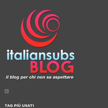
TAG PIÙ USATI