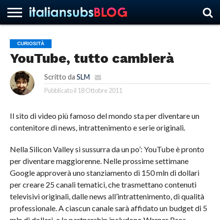
CURIOSITÀ
YouTube, tutto cambierà
HOME
NEWS
ASCOLTI
RECENSIONI
INTERVISTE
CURIOSITÀ
CHI
CONTATTACI
FORUM
ITALIANSUBS
SIAMO
Scritto da
SLM
Pubblicato il
18 Ottobre 2011
Il sito di video più famoso del mondo sta per diventare un
contenitore di news, intrattenimento e serie originali.
Nella Silicon Valley si sussurra da un po’: YouTube è pronto
per diventare maggiorenne. Nelle prossime settimane
Google approverà uno stanziamento di 150 mln di dollari
per creare 25 canali tematici, che trasmettano contenuti
televisivi originali, dalle news all’intrattenimento, di qualità
professionale. A ciascun canale sarà affidato un budget di 5
mln di dollari, e le partnership includono Warner Bros,