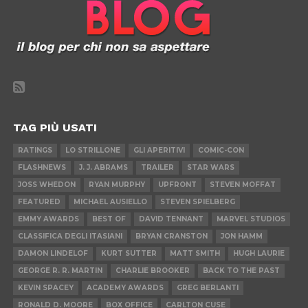
TAG PIÙ USATI
RATINGS
LO STRILLONE
GLI APERITIVI
COMIC-CON
FLASHNEWS
J. J. ABRAMS
TRAILER
STAR WARS
JOSS WHEDON
RYAN MURPHY
UPFRONT
STEVEN MOFFAT
FEATURED
MICHAEL AUSIELLO
STEVEN SPIELBERG
EMMY AWARDS
BEST OF
DAVID TENNANT
MARVEL STUDIOS
CLASSIFICA DEGLI ITASIANI
BRYAN CRANSTON
JON HAMM
DAMON LINDELOF
KURT SUTTER
MATT SMITH
HUGH LAURIE
GEORGE R. R. MARTIN
CHARLIE BROOKER
BACK TO THE PAST
KEVIN SPACEY
ACADEMY AWARDS
GREG BERLANTI
RONALD D. MOORE
BOX OFFICE
CARLTON CUSE