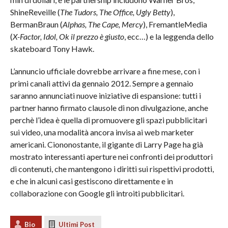
ShineReveille (
The Tudors, The Office, Ugly Betty
),
BermanBraun (
Alphas, The Cape, Mercy
), FremantleMedia
(
X-Factor, Idol, Ok il prezzo è giusto
, ecc…) e la leggenda dello
skateboard Tony Hawk.
L’annuncio ufficiale dovrebbe arrivare a fine mese, con i
primi canali attivi da gennaio 2012. Sempre a gennaio
saranno annunciati nuove iniziative di espansione: tutti i
partner hanno firmato clausole di non divulgazione, anche
perchè l’idea è quella di promuovere gli spazi pubblicitari
sui video, una modalità ancora invisa ai web marketer
americani. Ciononostante, il gigante di Larry Page ha già
mostrato interessanti aperture nei confronti dei produttori
di contenuti, che mantengono i diritti sui rispettivi prodotti,
e che in alcuni casi gestiscono direttamente e in
collaborazione con Google gli introiti pubblicitari.
Bio
Ultimi Post