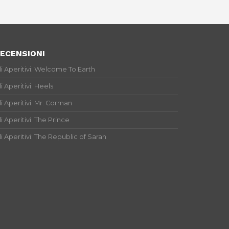
ECENSIONI
li Aperitivi: Welcome To Earth
li Aperitivi: Heels
li Aperitivi: Mr. Corman
li Aperitivi: The Prince
li Aperitivi: The Republic of Sarah