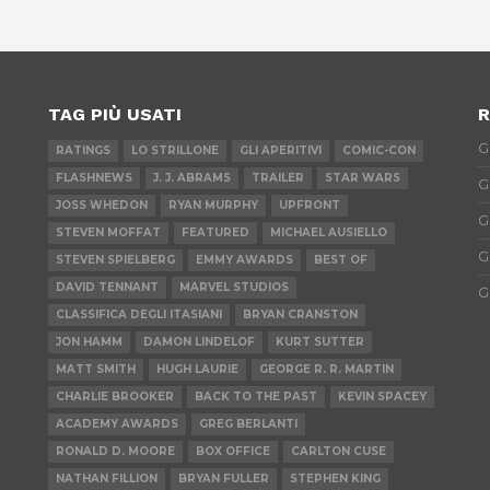
TAG PIÙ USATI
R
G
RATINGS
LO STRILLONE
GLI APERITIVI
COMIC-CON
FLASHNEWS
J. J. ABRAMS
TRAILER
STAR WARS
G
JOSS WHEDON
RYAN MURPHY
UPFRONT
G
STEVEN MOFFAT
FEATURED
MICHAEL AUSIELLO
G
STEVEN SPIELBERG
EMMY AWARDS
BEST OF
DAVID TENNANT
MARVEL STUDIOS
G
CLASSIFICA DEGLI ITASIANI
BRYAN CRANSTON
JON HAMM
DAMON LINDELOF
KURT SUTTER
MATT SMITH
HUGH LAURIE
GEORGE R. R. MARTIN
CHARLIE BROOKER
BACK TO THE PAST
KEVIN SPACEY
ACADEMY AWARDS
GREG BERLANTI
RONALD D. MOORE
BOX OFFICE
CARLTON CUSE
NATHAN FILLION
BRYAN FULLER
STEPHEN KING