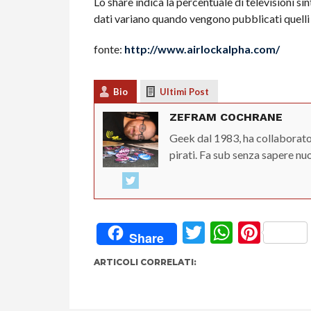
Lo share indica la percentuale di televisioni s
dati variano quando vengono pubblicati quelli d
fonte:
http://www.airlockalpha.com/
Bio
Ultimi Post
ZEFRAM COCHRANE
Geek dal 1983, ha collaborato
pirati. Fa sub senza sapere nu
Twitter
Whats
Pint
Share
ARTICOLI CORRELATI: