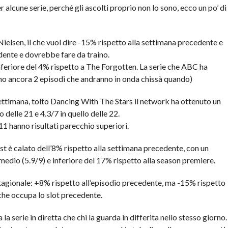
r alcune serie, perché gli ascolti proprio non lo sono, ecco un po’ di
 Nielsen, il che vuol dire -15% rispetto alla settimana precedente e
dente e dovrebbe fare da traino.
 inferiore del 4% rispetto a The Forgotten. La serie che ABC ha
no ancora 2 episodi che andranno in onda chissà quando)
ettimana, tolto Dancing With The Stars il network ha ottenuto un
o delle 21 e 4.3/7 in quello delle 22.
1 hanno risultati parecchio superiori.
t è calato dell’8% rispetto alla settimana precedente, con un
 medio (5.9/9) e inferiore del 17% rispetto alla season premiere.
stagionale: +8% rispetto all’episodio precedente, ma -15% rispetto
che occupa lo slot precedente.
la serie in diretta che chi la guarda in differita nello stesso giorno.