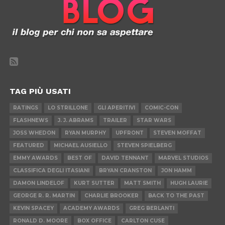
TAG PIÙ USATI
RATINGS
LO STRILLONE
GLI APERITIVI
COMIC-CON
FLASHNEWS
J. J. ABRAMS
TRAILER
STAR WARS
JOSS WHEDON
RYAN MURPHY
UPFRONT
STEVEN MOFFAT
FEATURED
MICHAEL AUSIELLO
STEVEN SPIELBERG
EMMY AWARDS
BEST OF
DAVID TENNANT
MARVEL STUDIOS
CLASSIFICA DEGLI ITASIANI
BRYAN CRANSTON
JON HAMM
DAMON LINDELOF
KURT SUTTER
MATT SMITH
HUGH LAURIE
GEORGE R. R. MARTIN
CHARLIE BROOKER
BACK TO THE PAST
KEVIN SPACEY
ACADEMY AWARDS
GREG BERLANTI
RONALD D. MOORE
BOX OFFICE
CARLTON CUSE