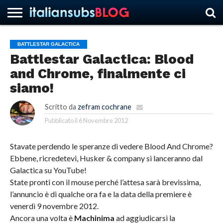
BATTLESTAR GALACTICA
Battlestar Galactica: Blood
HOME
NEWS
ASCOLTI
RECENSIONI
INTERVISTE
CURIOSITÀ
CHI
CONTATTACI
FORUM
ITALIANSUBS
and Chrome, finalmente ci
SIAMO
siamo!
Scritto da
zefram cochrane
Pubblicato il
6 Novembre 2012
Stavate perdendo le speranze di vedere Blood And Chrome?
Ebbene, ricredetevi, Husker & company si lanceranno dal
Galactica su YouTube!
State pronti con il mouse perché l’attesa sarà brevissima,
l’annuncio è di qualche ora fa e la data della premiere è
venerdì 9 novembre 2012.
Ancora una volta è
Machinima
ad aggiudicarsi la