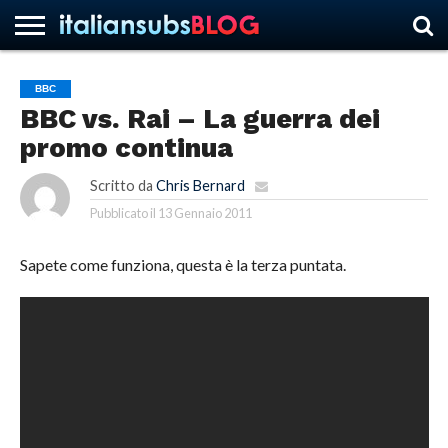
BBC
BBC vs. Rai – La guerra dei
HOME
NEWS
ASCOLTI
RECENSIONI
INTERVISTE
CURIOSITÀ
CHI
CONTATTACI
FORUM
ITALIANSUBS
promo continua
SIAMO
Scritto da
Chris Bernard
Pubblicato il
13 Gennaio 2011
Sapete come funziona, questa è la terza puntata.