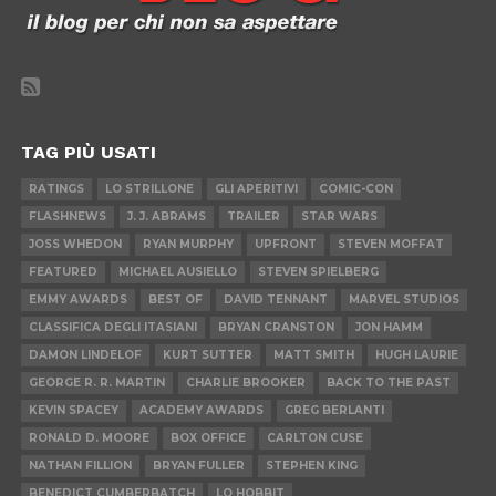
TAG PIÙ USATI
RATINGS
LO STRILLONE
GLI APERITIVI
COMIC-CON
FLASHNEWS
J. J. ABRAMS
TRAILER
STAR WARS
JOSS WHEDON
RYAN MURPHY
UPFRONT
STEVEN MOFFAT
FEATURED
MICHAEL AUSIELLO
STEVEN SPIELBERG
EMMY AWARDS
BEST OF
DAVID TENNANT
MARVEL STUDIOS
CLASSIFICA DEGLI ITASIANI
BRYAN CRANSTON
JON HAMM
DAMON LINDELOF
KURT SUTTER
MATT SMITH
HUGH LAURIE
GEORGE R. R. MARTIN
CHARLIE BROOKER
BACK TO THE PAST
KEVIN SPACEY
ACADEMY AWARDS
GREG BERLANTI
RONALD D. MOORE
BOX OFFICE
CARLTON CUSE
NATHAN FILLION
BRYAN FULLER
STEPHEN KING
BENEDICT CUMBERBATCH
LO HOBBIT