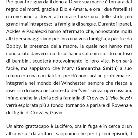
Per quanto riguarda il dono a Dean: sua madre è tornata dal
regno dei morti, grazie a Dio e Amara, e ora i due fratelli si
ritroveranno a dover affrontare forse una delle sfide più
grandi mai intraprese: la famiglia di sangue. Durante il panel,
Ackles e Padalecki hanno affermato che, nonostante molti
altri personaggi siano per loro una vera famiglia, a partire da
Bobby, la presenza della madre, la quale non hanno mai
conosciuto davvero ma di cui hanno solo un ricordo confuso
di bambini, scuoterà notevolmente le loro vite. Non sarà
facile, ma sappiamo che Mary (
Samantha Smith
) a suo
tempo era una cacciatrice, perciò non sarà un problema re-
integrarla nel mondo dei Winchester, sempre che riesca a
inserirsi di nuovo nel contesto dei “vivi” senza ripercussioni.
Infine, anche la storia della famiglia di Crowley (
Hello, boys
!)
verrà esplorata più a fondo, tornando a parlare di Rowena e
del figlio di Crowley, Gavin.
Un altro grattacapo è Lucifero, ora in fuga e in cerca di un
altro
vessel
da abitare; sappiamo che per i primi episodi, il