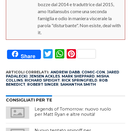
bozze dal 2014 e traduttrice dal 2015,
amo Italiansubs come una seconda
famiglia e odio in maniera viscerale la
parola "disturbante". Non esiste, deal with
it.
Twitter
WhatsApp
Pinterest
Share
ARTICOLI CORRELATI:
ANDREW DABB
,
COMIC-CON
,
JARED
PADALECKI
,
JENSEN ACKLES
,
MARK SHEPPARD
,
MISHA
COLLINS
,
RICHARD SPEIGHT
,
RICK SPRINGFIELD
,
ROB
BENEDICT
,
ROBERT SINGER
,
SAMANTHA SMITH
CONSIGLIATI PER TE
Legends of Tomorrow: nuovo ruolo
per Matt Ryan e altre novità!
Nuovo tentato spinoff per