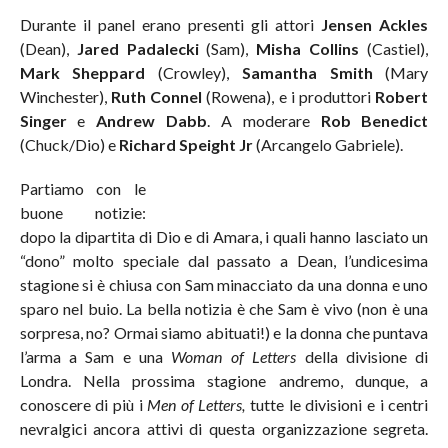
Durante il panel erano presenti gli attori
Jensen Ackles
(Dean),
Jared Padalecki
(Sam),
Misha Collins
(Castiel),
Mark Sheppard
(Crowley),
Samantha Smith
(Mary
Winchester),
Ruth Connel
(Rowena), e i produttori
Robert
Singer
e
Andrew Dabb
. A moderare
Rob Benedict
(Chuck/Dio) e
Richard Speight Jr
(Arcangelo Gabriele).
Partiamo con le
buone notizie:
dopo la dipartita di Dio e di Amara, i quali hanno lasciato un
“dono” molto speciale dal passato a Dean, l’undicesima
stagione si è chiusa con Sam minacciato da una donna e uno
sparo nel buio. La bella notizia è che Sam è vivo (non è una
sorpresa, no? Ormai siamo abituati!) e la donna che puntava
l’arma a Sam e una
Woman of Letters
della divisione di
Londra. Nella prossima stagione andremo, dunque, a
conoscere di più i
Men of Letters,
tutte le divisioni e i centri
nevralgici ancora attivi di questa organizzazione segreta.