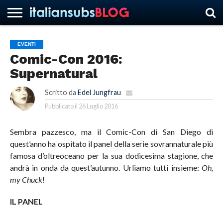
EVENTI
Comic-Con 2016:
HOME
NEWS
ASCOLTI
RECENSIONI
INTERVISTE
CURIOSITÀ
CHI
CONTATTACI
FORUM
ITALIANSUBS
Supernatural
SIAMO
Scritto da
Edel Jungfrau
Pubblicato il
26 Luglio 2016
Sembra pazzesco, ma il Comic-Con di San Diego di
quest’anno ha ospitato il panel della serie sovrannaturale più
famosa d’oltreoceano per la sua dodicesima stagione, che
andrà in onda da quest’autunno. Urliamo tutti insieme:
Oh,
my Chuck
!
IL PANEL