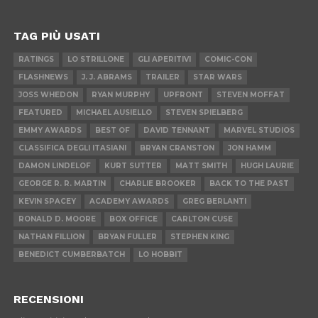
TAG PIÙ USATI
RATINGS
LO STRILLONE
GLI APERITIVI
COMIC-CON
FLASHNEWS
J. J. ABRAMS
TRAILER
STAR WARS
JOSS WHEDON
RYAN MURPHY
UPFRONT
STEVEN MOFFAT
FEATURED
MICHAEL AUSIELLO
STEVEN SPIELBERG
EMMY AWARDS
BEST OF
DAVID TENNANT
MARVEL STUDIOS
CLASSIFICA DEGLI ITASIANI
BRYAN CRANSTON
JON HAMM
DAMON LINDELOF
KURT SUTTER
MATT SMITH
HUGH LAURIE
GEORGE R. R. MARTIN
CHARLIE BROOKER
BACK TO THE PAST
KEVIN SPACEY
ACADEMY AWARDS
GREG BERLANTI
RONALD D. MOORE
BOX OFFICE
CARLTON CUSE
NATHAN FILLION
BRYAN FULLER
STEPHEN KING
BENEDICT CUMBERBATCH
LO HOBBIT
RECENSIONI