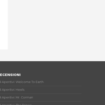
ECENSIONI
li Aperitivi: Welcome To Earth
li Aperitivi: Heels
li Aperitivi: Mr. Corman