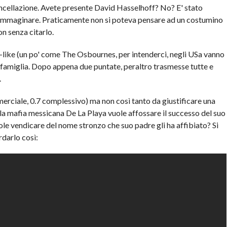
ncellazione. Avete presente David Hasselhoff? No? E' stato
e immaginare. Praticamente non si poteva pensare ad un costumino
n senza citarlo.
-like (un po' come The Osbournes, per intenderci, negli USa vanno
a famiglia. Dopo appena due puntate, peraltro trasmesse tutte e
.
mmerciale, 0.7 complessivo) ma non così tanto da giustificare una
la mafia messicana De La Playa vuole affossare il successo del suo
le vendicare del nome stronzo che suo padre gli ha affibiato? Si
rdarlo così: