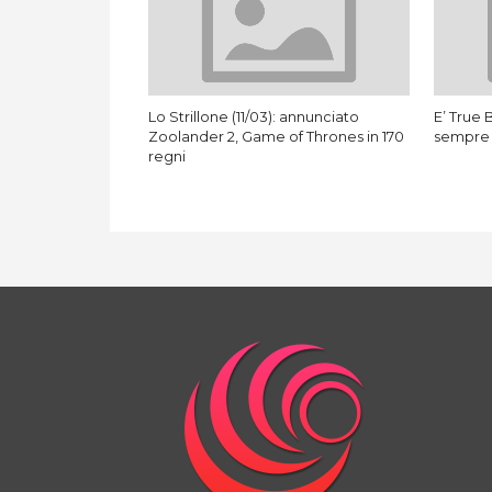
Lo Strillone (11/03): annunciato
E’ True 
Zoolander 2, Game of Thrones in 170
sempre
regni