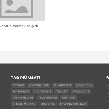
Blood lo show più sexy di
TAG PIÙ USATI
R
G
RATINGS
LO STRILLONE
GLI APERITIVI
COMIC-CON
FLASHNEWS
J. J. ABRAMS
TRAILER
STAR WARS
G
JOSS WHEDON
RYAN MURPHY
UPFRONT
G
STEVEN MOFFAT
FEATURED
MICHAEL AUSIELLO