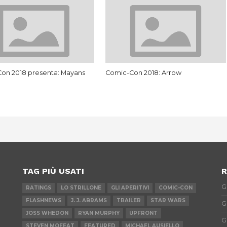
on 2018 presenta: Mayans
Comic-Con 2018: Arrow
TAG PIÙ USATI
R
G
RATINGS
LO STRILLONE
GLI APERITIVI
COMIC-CON
FLASHNEWS
J. J. ABRAMS
TRAILER
STAR WARS
G
JOSS WHEDON
RYAN MURPHY
UPFRONT
G
STEVEN MOFFAT
FEATURED
MICHAEL AUSIELLO