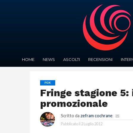
HOME
NEWS
ASCOLTI
RECENSIONI
INTER
FOX
Fringe stagione 5: 
promozionale
Scritto da
zefram cochrane
Pubblicato il
2 Luglio 2012