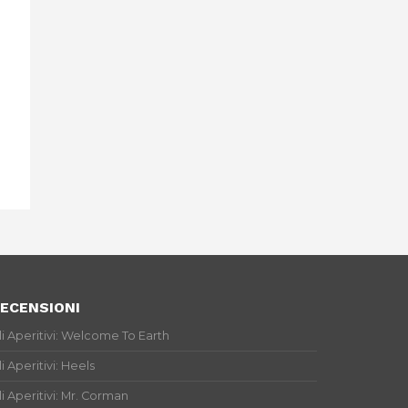
ECENSIONI
li Aperitivi: Welcome To Earth
li Aperitivi: Heels
li Aperitivi: Mr. Corman