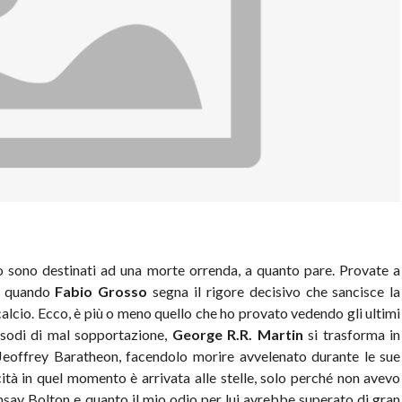
no sono destinati ad una morte orrenda, a quanto pare. Provate a
6, quando
Fabio Grosso
segna il rigore decisivo che sancisce la
i calcio. Ecco, è più o meno quello che ho provato vedendo gli ultimi
sodi di mal sopportazione,
George R.R. Martin
si trasforma in
Jeoffrey Baratheon, facendolo morire avvelenato durante le sue
ità in quel momento è arrivata alle stelle, solo perché non avevo
msay Bolton e quanto il mio odio per lui avrebbe superato di gran