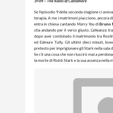
3×09 –
The Rains of Castamere
Se l’episodio 9 della seconda stagione ci aveva 
terapia. A me i matrimoni piacciono, ancora di 
entra in chiesa cantando
Marry You
di
Bruno 
stia andando per il verso giusto. L’alleanza 
dopo aver combinato il matrimonio tra Rosli
ed Edmure Tully. Gli ultimi dieci minuti, inve
pretesto per imprigionare gli Stark nella sala d
Se c’è una cosa che non riuscirò mai a perdon
la morte di Robb Stark e la sua assenza nella mi