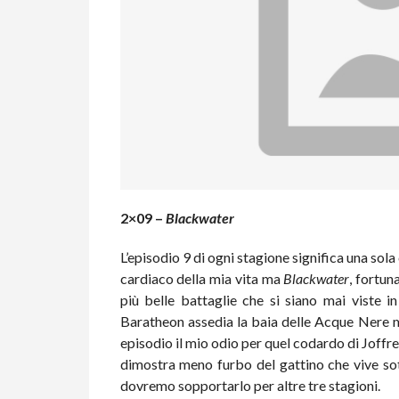
2×09 –
Blackwater
L’episodio 9 di ogni stagione significa una sol
cardiaco della mia vita ma
Blackwater
, fortun
più belle battaglie che si siano mai viste i
Baratheon assedia la baia delle Acque Nere ma 
episodio il mio odio per quel codardo di Joff
dimostra meno furbo del gattino che vive sot
dovremo sopportarlo per altre tre stagioni.