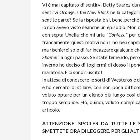
Vi è mai capitato di sentirvi Betty Suarez d
sentirvi
Orange is the New Black
nella categor
sentite parte?
Se la risposta è sì, bene, perch
io non avevo visto neanche un episodio. Non c
con septa Unella che mi urla “
Confess!
” per 
francamente, questi motivi non li ho ben capiti
ma rischierei solo di far incazzare qualcuno c
Shame!
” a ogni passo. Se state temendo, però
inverno ho deciso di togliermi di dosso il ponc
maratona. E ci sono riuscito!
In attesa di conoscere le sorti di Westeros e d
e ho cercato di stilare, con non poca difficolt
voluto optare per un elenco più lungo così d
troppo semplice. Ho, quindi, voluto complicar
articolo.
ATTENZIONE: SPOILER DA TUTTE LE 
SMETTETE ORA DI LEGGERE. PER GLI AL