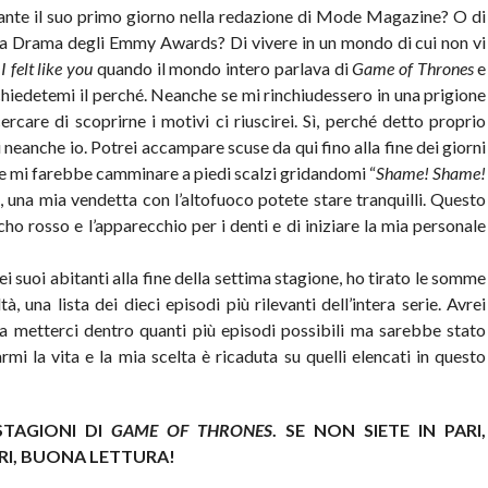
urante il suo primo giorno nella redazione di Mode Magazine? O di
ia Drama degli Emmy Awards? Di vivere in un mondo di cui non vi
é
I felt like you
quando il mondo intero parlava di
Game of Thrones
e
hiedetemi il perché. Neanche se mi rinchiudessero in una prigione
cercare di scoprirne i motivi ci riuscirei. Sì, perché detto proprio
 neanche io. Potrei accampare scuse da qui fino alla fine dei giorni
he mi farebbe camminare a piedi scalzi gridandomi “
Shame! Shame!
, una mia vendetta con l’altofuoco potete stare tranquilli. Questo
ho rosso e l’apparecchio per i denti e di iniziare la mia personale
ei suoi abitanti alla fine della settima stagione, ho tirato le somme
à, una lista dei dieci episodi più rilevanti dell’intera serie. Avrei
a metterci dentro quanti più episodi possibili ma sarebbe stato
mi la vita e la mia scelta è ricaduta su quelli elencati in questo
STAGIONI DI
GAME OF THRONES
. SE NON SIETE IN PARI,
TRI, BUONA LETTURA!