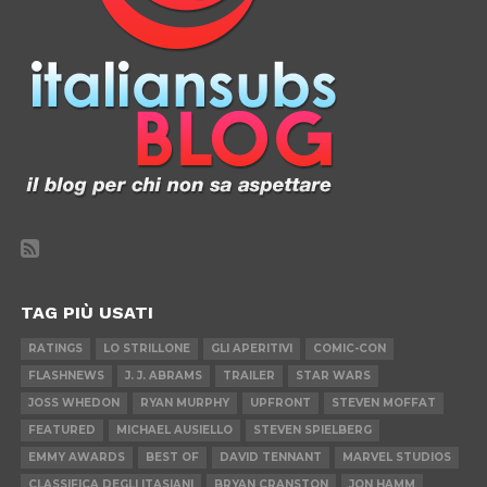
TAG PIÙ USATI
RATINGS
LO STRILLONE
GLI APERITIVI
COMIC-CON
FLASHNEWS
J. J. ABRAMS
TRAILER
STAR WARS
JOSS WHEDON
RYAN MURPHY
UPFRONT
STEVEN MOFFAT
FEATURED
MICHAEL AUSIELLO
STEVEN SPIELBERG
EMMY AWARDS
BEST OF
DAVID TENNANT
MARVEL STUDIOS
CLASSIFICA DEGLI ITASIANI
BRYAN CRANSTON
JON HAMM