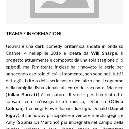
TRAMA E INFORMAZIONI
Flowers
è una dark comedy britannica andata in onda su
Channel 4 nell’aprile 2016 e ideata da
Will Sharpe
. Il
progetto attualmente è composto da una sola stagione di 6
episodi, ma l’emittente inglese ha rinnovato la serie per
un secondo capitolo di cui, al momento, non sono noti tutti i
dettagli. Il titolo della serie non è nient’altro che il cognome
della famiglia disfunzionale al centro del racconto: Maurice
(
Julian Barratt
) è un autore di storie per bambini ed è
sposato con un’insegnate di musica, Deborah (
Olivia
Colman
). I coniugi Flower hanno due figli: Donald (
Daniel
Rigby
), il cui hobby principale è inventare marchingegni, e
Amy (
Sophia Di Martino
) più impegnata nel campo della
musica. Insieme a loro vivono anche un illustratore