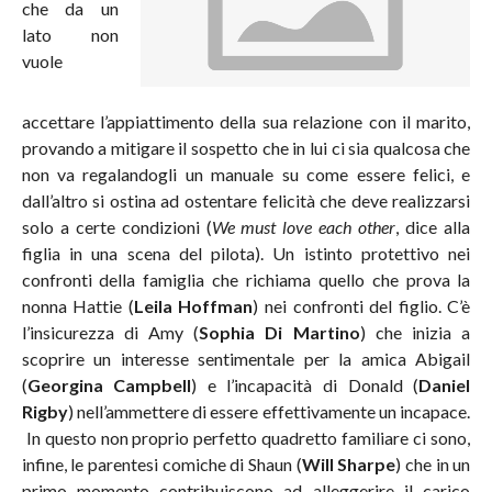
che da un
lato non
vuole
accettare l’appiattimento della sua relazione con il marito,
provando a mitigare il sospetto che in lui ci sia qualcosa che
non va regalandogli un manuale su come essere felici, e
dall’altro si ostina ad ostentare felicità che deve realizzarsi
solo a certe condizioni (
We must love each other
, dice alla
figlia in una scena del pilota). Un istinto protettivo nei
confronti della famiglia che richiama quello che prova la
nonna Hattie (
Leila Hoffman
) nei confronti del figlio. C’è
l’insicurezza di Amy (
Sophia Di Martino
) che inizia a
scoprire un interesse sentimentale per la amica Abigail
(
Georgina Campbell
) e l’incapacità di Donald (
Daniel
Rigby
) nell’ammettere di essere effettivamente un incapace.
In questo non proprio perfetto quadretto familiare ci sono,
infine, le parentesi comiche di Shaun (
Will Sharpe
) che in un
primo momento contribuiscono ad alleggerire il carico