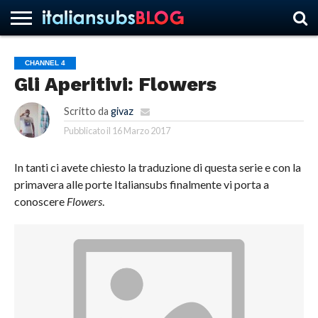
CHANNEL 4
Gli Aperitivi: Flowers
HOME
NEWS
ASCOLTI
RECENSIONI
INTERVISTE
CURIOSITÀ
CHI
CONTATTACI
FORUM
ITALIANSUBS
SIAMO
Scritto da
givaz
Pubblicato il
16 Marzo 2017
In tanti ci avete chiesto la traduzione di questa serie e con la
primavera alle porte Italiansubs finalmente vi porta a
conoscere
Flowers
.