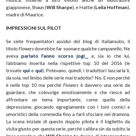
giapponese, Shaun (
Will Sharpe
), e Hattie (
Leila Hoffman
),
madre di Maurice.
IMPRESSIONI SUL PILOT
Se siete frequentatori assidui del blog di Italiansubs, il
titolo
Flowers
dovrebbe far suonare qualche campanello. Ne
aveva
parlato l’anno scorso jogi__
e, sia io che lui,
l’abbiamo inserita nella rispettive top 10 del 2016 (le
trovate
qui
e
qui
). Potevano, quindi, i traduttori lasciarla lì,
da sola, nel limbo delle serie mai tradotte? No. E non perché
è nelle top 10 ma perché
Flowers
è davvero una serie da
guardare, che coinvolge emotivamente e che riesce ad
affrontare un tema importante, come quello della
depressione, giocando egregiamente con i toni comici e
umoristici della commedia fino a farli sfociare nel dramma.
La scena iniziale di questo doppio pilota è il biglietto da
visita giusto per questa serie, perché calibra sin da subito la
linea narrativa che
Will Sharpe
ha deciso di intraprendere: