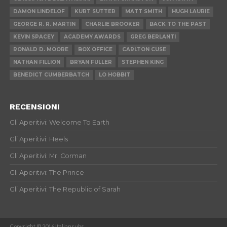
DAMON LINDELOF
KURT SUTTER
MATT SMITH
HUGH LAURIE
GEORGE R. R. MARTIN
CHARLIE BROOKER
BACK TO THE PAST
KEVIN SPACEY
ACADEMY AWARDS
GREG BERLANTI
RONALD D. MOORE
BOX OFFICE
CARLTON CUSE
NATHAN FILLION
BRYAN FULLER
STEPHEN KING
BENEDICT CUMBERBATCH
LO HOBBIT
RECENSIONI
Gli Aperitivi: Welcome To Earth
Gli Aperitivi: Heels
Gli Aperitivi: Mr. Corman
Gli Aperitivi: The Prince
Gli Aperitivi: The Republic of Sarah
Copyright © 2016 Italiansubs