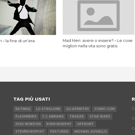
Mad Men: avere o essere? – Le cose
– la fine di un’era
migliori nella vita sono gratis.
TAG PIÙ USATI
R
G
RATINGS
LO STRILLONE
GLI APERITIVI
COMIC-CON
FLASHNEWS
J. J. ABRAMS
TRAILER
STAR WARS
G
JOSS WHEDON
RYAN MURPHY
UPFRONT
G
STEVEN MOFFAT
FEATURED
MICHAEL AUSIELLO