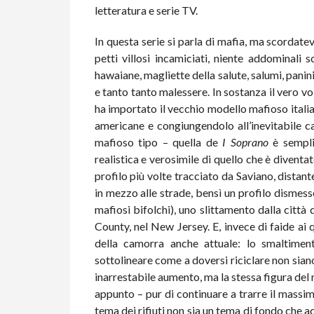
letteratura e serie TV.
In questa serie si parla di mafia, ma scordatev
petti villosi incamiciati, niente addominali s
hawaiane, magliette della salute, salumi, panin
e tanto tanto malessere. In sostanza il vero v
ha importato il vecchio modello mafioso itali
americane e congiungendolo all’inevitabile c
mafioso tipo – quella de
I Soprano
è sempli
realistica e verosimile di quello che è diventa
profilo più volte tracciato da Saviano, distant
in mezzo alle strade, bensì un profilo dismess
mafiosi bifolchi), uno slittamento dalla città
County, nel New Jersey. E, invece di faide ai
della camorra anche attuale: lo smaltiment
sottolineare come a doversi riciclare non siano
inarrestabile aumento, ma la stessa figura del 
appunto – pur di continuare a trarre il massim
tema dei rifiuti non sia un tema di fondo che a