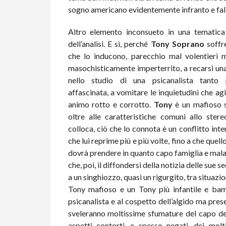
sogno americano evidentemente infranto e fall
Altro elemento inconsueto in una tematica
dell’analisi. E sì, perché
Tony Soprano
soffre
che lo inducono, parecchio mal volentieri
masochisticamente imperterrito, a recarsi un
nello studio di una psicanalista tanto 
affascinata, a vomitare le inquietudini che agi
animo rotto e corrotto.
Tony
è un mafioso s
oltre alle caratteristiche comuni allo stere
colloca, ciò che lo connota è un conflitto inte
che lui reprime più e più volte, fino a che que
dovrà prendere in quanto capo famiglia e mal
che, poi, il diffondersi della notizia delle sue 
a un singhiozzo, quasi un rigurgito, tra situazio
Tony mafioso e un Tony più infantile e bamb
psicanalista e al cospetto dell’algido ma pre
sveleranno moltissime sfumature del capo dei 
aspetti contorti, e spesso negati, dei mol