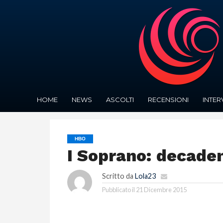
HOME
NEWS
ASCOLTI
RECENSIONI
INTER
HBO
I Soprano: decaden
Scritto da
Lola23
Pubblicato il
21 Dicembre 2015