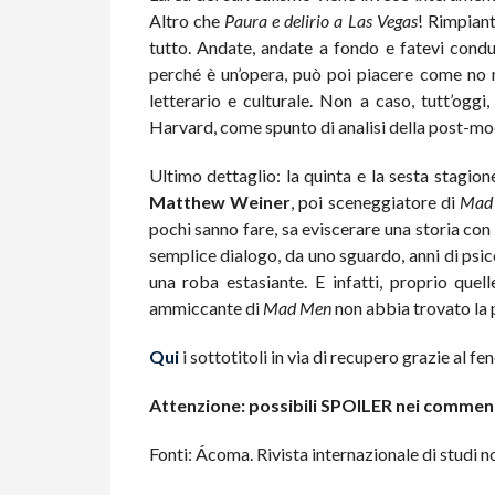
Altro che
Paura e delirio a Las Vegas
! Rimpiant
tutto. Andate, andate a fondo e fatevi condu
perché è un’opera, può poi piacere come no m
letterario e culturale. Non a caso, tutt’oggi
Harvard, come spunto di analisi della post-mod
Ultimo dettaglio: la quinta e la sesta stagi
Matthew Weiner
, poi sceneggiatore di
Mad
pochi sanno fare, sa eviscerare una storia con 
semplice dialogo, da uno sguardo, anni di psico
una roba estasiante. E infatti, proprio que
ammiccante di
Mad Men
non abbia trovato la p
Qui
i sottotitoli in via di recupero grazie al fe
Attenzione: possibili SPOILER nei comment
Fonti: Ácoma. Rivista internazionale di studi no