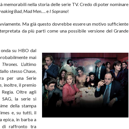
ità memorabili nella storia delle serie TV. Credo di poter nominare
Breaking Bad
,
Mad Men
…. e
I Soprano
!
, ovviamente. Ma già questo dovrebbe essere un motivo sufficiente
nterpretata da più parti come una possibile versione del Grande
in onda su HBO dal
 probabilmente mai
 Thrones
. L’ultimo
dallo stesso Chase,
ura per una Serie
 inoltre, il premio
Regia. Oltre agli
SAG, la serie si
anime della stampa
es e, su tutti, il
a epica, in barba a
 di raffronto tra