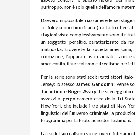
purtroppo, non è solo quella dell’amore materno
Davvero impossibile riassumere le sei stagion
sociologia nordamericana (tra l’altro ben al 
stagioni viste complessivamente sono il ritra
un soggetto, peraltro, caratterizzato da re
matrioska: troverete la società americana, la
corruzione, l’apparato istituzionale, l’amicizia,
americanità, il surrealismo e il realismo perfe
Per la serie sono stati scelti tutti attori it
Jersey: lo stesso
James Gandolfini
, venne sc
Tarantino
e
Roger Avary
. Le sceneggiature
avvezzi al gergo cameratesco della Tri-State
New York che include i tre stati di New Yor
linguistici dell’universo criminale la produzio
Programma per la Protezione dei Testimoni.
L’area del surrealismo viene invece interamen