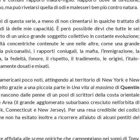
, ma può rivelarsi quella di odi e malesseri ben più contro natura.
i di questa serie, a meno di non cimentarsi in qualche trattato di
di là delle mie capacità). È però possibile dirvi che tutte le sei
tto di un unico grande soggetto collettivo in costante evoluzione;
altà concentriche contenute le une nelle altre, come una grande
 psicoanalisi, i rapporti coniugali, la mafia, l’immigrazione, la
 la fedeltà, l’onore, il rispetto, il tradimento, le origini, l’italo-
ttamente dosati e mixati.
alo-americani poco noti, attingendo al territorio di New York e New
elto grazie a una piccola parte in
Una vita al massimo
di
Quentin
 nascono dalle penne di un pool di scrittori della costa orientale
 Area (il grande agglomerato suburbano cresciuto nell’orbita di
k, Connecticut e New Jersey). Per una resa credibile dei codici
ne non ha esitato inoltre a ricorrere all’aiuto di alcuni pentiti del
te affidata alle scene oniriche che campeggiano nei sonni di Tony.