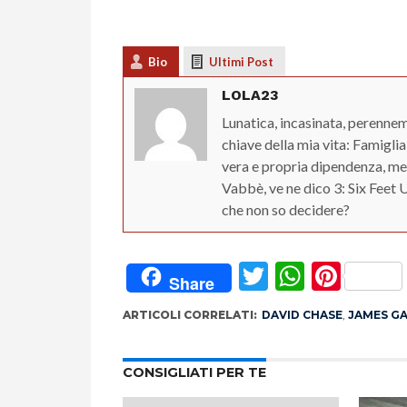
Bio
Ultimi Post
LOLA23
Lunatica, incasinata, perennem
chiave della mia vita: Famiglia
vera e propria dipendenza, me
Vabbè, ve ne dico 3: Six Feet 
che non so decidere?
Twitter
Whats
Pint
Share
ARTICOLI CORRELATI:
DAVID CHASE
,
JAMES G
CONSIGLIATI PER TE