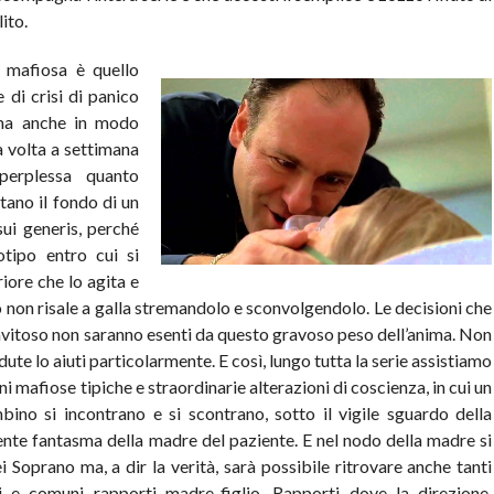
ito.
 mafiosa è quello
 di crisi di panico
 ma anche in modo
a volta a settimana
perplessa quanto
tano il fondo di un
ui generis, perché
otipo entro cui si
riore che lo agita e
llo non risale a galla stremandolo e sconvolgendolo. Le decisioni che
avitoso non saranno esenti da questo gravoso peso dell’anima. Non
sedute lo aiuti particolarmente. E così, lungo tutta la serie assistiamo
ni mafiose tipiche e straordinarie alterazioni di coscienza, in cui un
ino si incontrano e si scontrano, sotto il vigile sguardo della
sente fantasma della madre del paziente. E nel nodo della madre si
Soprano ma, a dir la verità, sarà possibile ritrovare anche tanti
ti e comuni rapporti madre-figlio. Rapporti dove la direzione,