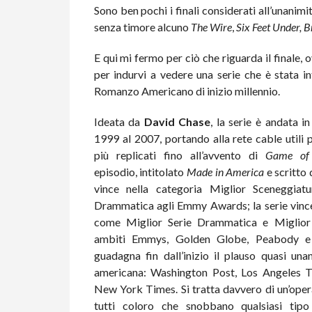
Sono ben pochi i finali considerati all’unanim
senza timore alcuno
The Wire
,
Six Feet Under, 
E qui mi fermo per ciò che riguarda il finale
per indurvi a vedere una serie che è stata i
Romanzo Americano di inizio millennio.
Ideata da
David Chase
, la serie è andata 
1999 al 2007, portando alla rete cable utili
più replicati fino all’avvento di
Game of
episodio, intitolato
Made in America
e scritto 
vince nella categoria Miglior Sceneggiat
Drammatica agli Emmy Awards; la serie vince,
come Miglior Serie Drammatica e Miglior 
ambiti Emmys, Golden Globe, Peabody e 
guadagna fin dall’inizio il plauso quasi un
americana: Washington Post, Los Angeles Tim
New York Times. Si tratta davvero di un’oper
tutti coloro che snobbano qualsiasi tipo