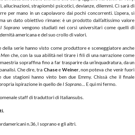
i, allucinazioni, strapiombi psicotici, devianze, dilemmi. Ci sarà di
rre per mano in un capolavoro dai pochi concorrenti. L’opera, sì
a un dato obiettivo rimane: è un prodotto dall’altissimo valore
,
I Soprano
vengono studiati nei corsi universitari come quelli di
ernità americana e del suo crollo di valori.
one della serie hanno visto come produttore e sceneggiatore anche
 Men
che, con la sua abilità nel tirare i fili di una narrazione come
maestria sopraffina fino a far trasparire da un’inquadratura, da un
analisi. Che dire, tra
Chase
e
Weiner
, non poteva che venir fuori
lle due stagioni hanno vinto ben due Emmy. Chissà che il finale
ropria ispirazione in quello de
I Soprano
… E qui mi fermo.
nomenale staff di traduttori di Italiansubs.
i.
rdamericani n.36, I soprano e gli altri.