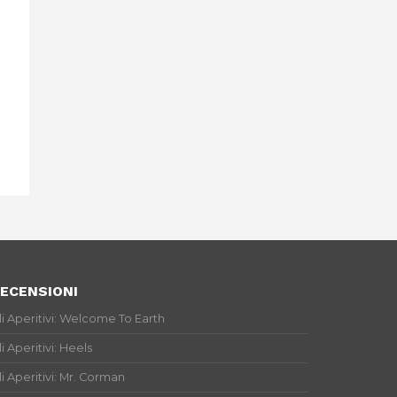
ECENSIONI
li Aperitivi: Welcome To Earth
li Aperitivi: Heels
li Aperitivi: Mr. Corman