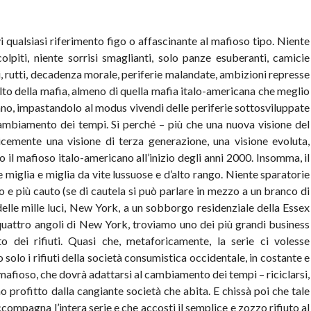
i qualsiasi riferimento figo o affascinante al mafioso tipo. Niente
colpiti, niente sorrisi smaglianti, solo panze esuberanti, camicie
i, rutti, decadenza morale, periferie malandate, ambizioni represse
olto della mafia, almeno di quella mafia italo-americana che meglio
ano, impastandolo al modus vivendi delle periferie sottosviluppate
ambiamento dei tempi. Sì perché – più che una nuova visione del
cemente una visione di terza generazione, una visione evoluta,
to il mafioso italo-americano all’inizio degli anni 2000. Insomma, il
e miglia e miglia da vite lussuose e d’alto rango. Niente sparatorie
o e più cauto (se di cautela si può parlare in mezzo a un branco di
 delle mille luci, New York, a un sobborgo residenziale della Essex
 quattro angoli di New York, troviamo uno dei più grandi business
o dei rifiuti. Quasi che, metaforicamente, la serie ci volesse
 solo i rifiuti della società consumistica occidentale, in costante e
mafioso, che dovrà adattarsi al cambiamento dei tempi – riciclarsi,
o profitto dalla cangiante società che abita. E chissà poi che tale
ccompagna l’intera serie e che accosti il semplice e zozzo rifiuto al