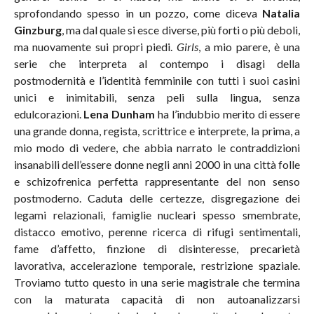
sprofondando spesso in un pozzo, come diceva
Natalia
Ginzburg
, ma dal quale si esce diverse, più forti o più deboli,
ma nuovamente sui propri piedi.
Girls
, a mio parere, è una
serie che interpreta al contempo i disagi della
postmodernità e l’identità femminile con tutti i suoi casini
unici e inimitabili, senza peli sulla lingua, senza
edulcorazioni.
Lena Dunham
ha l’indubbio merito di essere
una grande donna, regista, scrittrice e interprete, la prima, a
mio modo di vedere, che abbia narrato le contraddizioni
insanabili dell’essere donne negli anni 2000 in una città folle
e schizofrenica perfetta rappresentante del non senso
postmoderno. Caduta delle certezze, disgregazione dei
legami relazionali, famiglie nucleari spesso smembrate,
distacco emotivo, perenne ricerca di rifugi sentimentali,
fame d’affetto, finzione di disinteresse, precarietà
lavorativa, accelerazione temporale, restrizione spaziale.
Troviamo tutto questo in una serie magistrale che termina
con la maturata capacità di non autoanalizzarsi