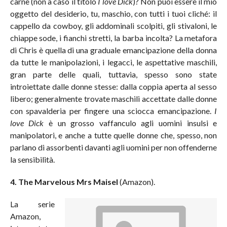
carne (non a caso il titolo
I love Dick
)? Non puoi essere il mio
oggetto del desiderio, tu, maschio, con tutti i tuoi cliché: il
cappello da cowboy, gli addominali scolpiti, gli stivaloni, le
chiappe sode, i fianchi stretti, la barba incolta? La metafora
di Chris è quella di una graduale emancipazione della donna
da tutte le manipolazioni, i legacci, le aspettative maschili,
gran parte delle quali, tuttavia, spesso sono state
introiettate dalle donne stesse: dalla coppia aperta al sesso
libero; generalmente trovate maschili accettate dalle donne
con spavalderia per fingere una sciocca emancipazione.
I
love Dick
è un grosso vaffanculo agli uomini insulsi e
manipolatori, e anche a tutte quelle donne che, spesso, non
parlano di assorbenti davanti agli uomini per non offenderne
la sensibilità.
4.
The Marvelous Mrs Maisel
(Amazon).
La serie
Amazon,