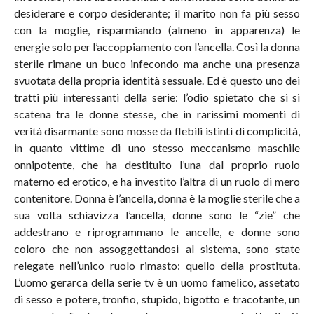
desiderare e corpo desiderante; il marito non fa più sesso
con la moglie, risparmiando (almeno in apparenza) le
energie solo per l’accoppiamento con l’ancella. Così la donna
sterile rimane un buco infecondo ma anche una presenza
svuotata della propria identità sessuale. Ed è questo uno dei
tratti più interessanti della serie: l’odio spietato che si si
scatena tra le donne stesse, che in rarissimi momenti di
verità disarmante sono mosse da flebili istinti di complicità,
in quanto vittime di uno stesso meccanismo maschile
onnipotente, che ha destituito l’una dal proprio ruolo
materno ed erotico, e ha investito l’altra di un ruolo di mero
contenitore. Donna è l’ancella, donna è la moglie sterile che a
sua volta schiavizza l’ancella, donne sono le “zie” che
addestrano e riprogrammano le ancelle, e donne sono
coloro che non assoggettandosi al sistema, sono state
relegate nell’unico ruolo rimasto: quello della prostituta.
L’uomo gerarca della serie tv è un uomo famelico, assetato
di sesso e potere, tronfio, stupido, bigotto e tracotante, un