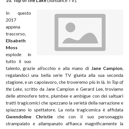
10. Top of the Lake
(Sundance TV)
.
In questo
2017
appena
trascorso,
Elisabeth
Moss
esplode in
tutto il suo
talento, grazie all’occhio e alla mano di
Jane Campion
,
regalandoci una bella serie TV giunta alla sua seconda
stagione, e un capolavoro, che troveremo più in là. In
Top of
the Lake
, scritto da Jane Campion e Gerard Lee, troviamo
delle atmosfere tetre, plumbee e ambigue con dei saltuari
tratti tragicomici che spezzano la serietà della narrazione e
spiazzano lo spettatore. La nota tragicomica è affidata
Gwendoline Christie
che con il suo personaggio
strampalato e allampanato affianca magnificamente la