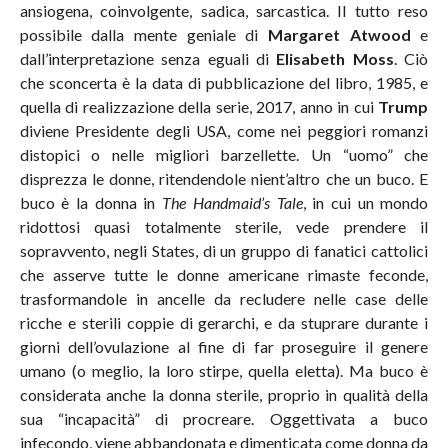
ansiogena, coinvolgente, sadica, sarcastica. Il tutto reso
possibile dalla mente geniale di
Margaret Atwood
e
dall’interpretazione senza eguali di
Elisabeth Moss
. Ciò
che sconcerta è la data di pubblicazione del libro, 1985, e
quella di realizzazione della serie, 2017, anno in cui
Trump
diviene Presidente degli USA, come nei peggiori romanzi
distopici o nelle migliori barzellette. Un “uomo” che
disprezza le donne, ritendendole nient’altro che un buco. E
buco è la donna in
The Handmaid’s Tale
, in cui un mondo
ridottosi quasi totalmente sterile, vede prendere il
sopravvento, negli States, di un gruppo di fanatici cattolici
che asserve tutte le donne americane rimaste feconde,
trasformandole in ancelle da recludere nelle case delle
ricche e sterili coppie di gerarchi, e da stuprare durante i
giorni dell’ovulazione al fine di far proseguire il genere
umano (o meglio, la loro stirpe, quella eletta). Ma buco è
considerata anche la donna sterile, proprio in qualità della
sua “incapacità” di procreare. Oggettivata a buco
infecondo, viene abbandonata e dimenticata come donna da