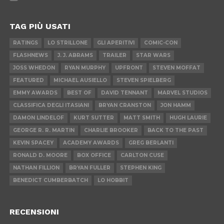
TAG PIÙ USATI
RATINGS
LO STRILLONE
GLI APERITIVI
COMIC-CON
FLASHNEWS
J. J. ABRAMS
TRAILER
STAR WARS
JOSS WHEDON
RYAN MURPHY
UPFRONT
STEVEN MOFFAT
FEATURED
MICHAEL AUSIELLO
STEVEN SPIELBERG
EMMY AWARDS
BEST OF
DAVID TENNANT
MARVEL STUDIOS
CLASSIFICA DEGLI ITASIANI
BRYAN CRANSTON
JON HAMM
DAMON LINDELOF
KURT SUTTER
MATT SMITH
HUGH LAURIE
GEORGE R. R. MARTIN
CHARLIE BROOKER
BACK TO THE PAST
KEVIN SPACEY
ACADEMY AWARDS
GREG BERLANTI
RONALD D. MOORE
BOX OFFICE
CARLTON CUSE
NATHAN FILLION
BRYAN FULLER
STEPHEN KING
BENEDICT CUMBERBATCH
LO HOBBIT
RECENSIONI