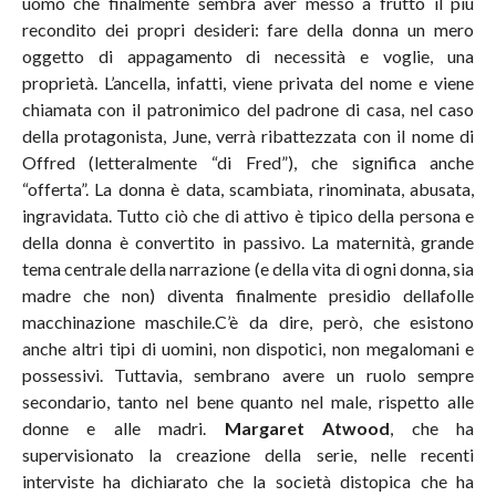
uomo che finalmente sembra aver messo a frutto il più
recondito dei propri desideri: fare della donna un mero
oggetto di appagamento di necessità e voglie, una
proprietà. L’ancella, infatti, viene privata del nome e viene
chiamata con il patronimico del padrone di casa, nel caso
della protagonista, June, verrà ribattezzata con il nome di
Offred (letteralmente “di Fred”), che significa anche
“offerta”. La donna è data, scambiata, rinominata, abusata,
ingravidata. Tutto ciò che di attivo è tipico della persona e
della donna è convertito in passivo. La maternità, grande
tema centrale della narrazione (e della vita di ogni donna, sia
madre che non) diventa finalmente presidio dellafolle
macchinazione maschile.C’è da dire, però, che esistono
anche altri tipi di uomini, non dispotici, non megalomani e
possessivi. Tuttavia, sembrano avere un ruolo sempre
secondario, tanto nel bene quanto nel male, rispetto alle
donne e alle madri.
Margaret Atwood
, che ha
supervisionato la creazione della serie, nelle recenti
interviste ha dichiarato che la società distopica che ha