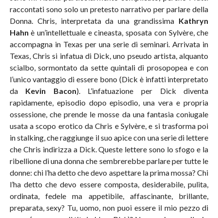
raccontati sono solo un pretesto narrativo per parlare della
Donna. Chris, interpretata da una grandissima
Kathryn
Hahn
è un’intellettuale e cineasta, sposata con Sylvère, che
accompagna in Texas per una serie di seminari. Arrivata in
Texas, Chris si infatua di Dick, uno pseudo artista, alquanto
scialbo, sormontato da sette quintali di prosopopea e con
l’unico vantaggio di essere bono (Dick è infatti interpretato
da
Kevin Bacon
). L’infatuazione per Dick diventa
rapidamente, episodio dopo episodio, una vera e propria
ossessione, che prende le mosse da una fantasia coniugale
usata a scopo erotico da Chris e Sylvère, e si trasforma poi
in stalking, che raggiunge il suo apice con una serie di lettere
che Chris indirizza a Dick. Queste lettere sono lo sfogo e la
ribellione di una donna che sembrerebbe parlare per tutte le
donne: chi l’ha detto che devo aspettare la prima mossa? Chi
l’ha detto che devo essere composta, desiderabile, pulita,
ordinata, fedele ma appetibile, affascinante, brillante,
preparata, sexy? Tu, uomo, non puoi essere il mio pezzo di