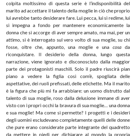
colpita moltissimo di questa serie è l’indisponibilità del
marito ad accettare il talento della moglie in ciò che proprio
lui avrebbe tanto desiderare fare. Lui pecca, lui si redime, lui
si impegna a fondo per mantenere economicamente la
donna che si accorge di aver sempre amato, ma mai, per un
attimo, si è interrogato sul vero volto di sua moglie, su chi
fosse, oltre che, appunto, una moglie e una
cosa
da
riconquistare. Il desiderio della donna, lungo questa
narrazione, viene ignorato e disconosciuto dalla maggior
parte dei protagonisti maschili. Solo il padre riuscirà pian
piano a vedere la figlia così com’è, spogliata delle
aspettative, dei ruoli prefissati, delle etichette. Ma il marito
è la figura che più mi fa arrabbiare: un uomo distrutto dal
talento di sua moglie, roso dalla delusione immane di aver
visto con i propri occhi la bravura di sua moglie… una donna
e sua moglie! Ma come si permette? I progetti e i desideri
degli uomini escludevano completamente quelli delle donne
che pure erano considerate parte integrante del quadretto
da mettere in piedi per dichiarare al mondo la propria