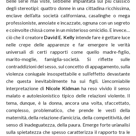
belle serie mai viste, sebbene impiantata sul più classico
degli stereotipi: quattro donne in una cittadina ricchissima,
enclave dell’alta società californiana, casalinghe o mega
professioniste, annoiate e incazzate, ognuna con un segreto
e coinvolte chissà come in un misterioso omicidio. E invece…
ciò che il creatore
David E. Kelly
intende fare è gettare luce
nelle crepe delle apparenze e far emergere le verità
universali di certi rapporti come quello madre-figlio,
marito-moglie, famiglia-società. Si riflette sulle
contraddizioni del sesso, sul concetto di appagamento, sulla
violenza coniugale insospettabile e sull’effetto devastante
che questa inevitabilmente ha sui figli. L’encomiabile
interpretazione di
Nicole Kidman
ha reso vivido il senso
malato e autolesionistico tipico delle relazioni violente. Il
tema, dunque, è la donna, ancora una volta, sfaccettato,
complesso, problematico, che prende le vesti della
maternità, della relazione d’amicizia, della competitività, del
senso di inadeguatezza, della paura. Emerge forte un’analisi
sulla spietatezza che spesso caratterizza il rapporto tra le