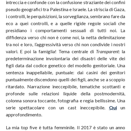
intreccia e confonde con la confusione straziante dei confini
pseudo geografici tra Palestina e Israele. La striscia di Gaza,
i controlli, le perquisizioni, la sorveglianza, sembrano fare da
eco a quei controlli, e a quelle rigide regole sociali che
presidiano i comportamenti sessuali di tutti noi. La
diffidenza verso chi non è come noi, la netta delimitazione
tra noi e loro, l’aggressività verso chi non condivide i nostri
valori. E poi la famiglia! Tema centrale di
Transparent
: la
predeterminazione involontaria dei disastri delle vite dei
figli data dal codice genetico del modello genitoriale. Una
sentenza inappellabile, puntuale: dai casini dei genitori
puntualmente discendono quelli dei figli, anche se a scoppio
ritardato. Narrazione ineccepibile, tematiche scottanti e
profonde sulle relazioni liquide della postmodernità,
colonna sonora toccante, fotografia e regia bellissime. Una
serie spettacolare con un cast ineccepibile.
Qui
un
approfondimento.
La mia top five è tutta femminile. Il 2017 è stato un anno