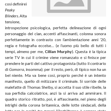
così definirei
Peaky
Blinders
. Alta
tensione,
introspezione psicologica, perfetta delineazione di ogni
personaggio del clan, accenti affascinanti, colonna sonora
perfettamente in contrasto con l’ambientazione anni ’20,
regia e fotografia eccelse… (e l’uomo più bello di tutti i
tempi, almeno per me,
Cillian Murphy
). Questa è la tipica
serie TV in cui il crimine viene romanzato e si finisce per
prendere le parti del cattivo protagonista (tutto il contrario
di
Gomorra
, insomma); per il resto, però, di tipico non ha un
bel niente. Ma va bene così, proprio perché è un intento
manifesto, quello di mitizzare il criminale. Si sorride delle
malefatte di Thomas Shelby, si accetta il suo stile ribelle, la
sua perfidia calcolatrice, anzi la si arriva ad ammirare. Il
quadro storico ritratto, poi, è affascinante, nel pieno degli
intrighi della corona britannica, delle lotte sindacali, della
lotta per la parità tra generi (l’Inghilterrsa è sempre stata