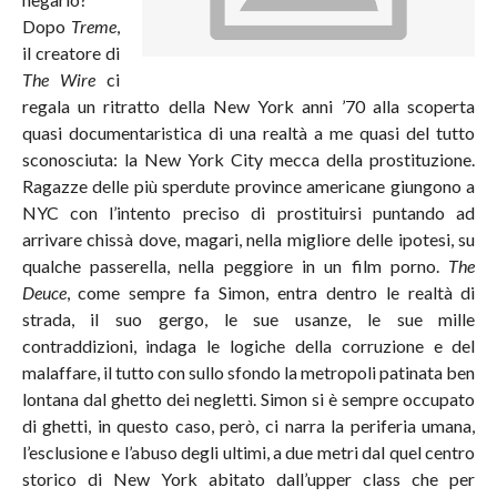
Dopo
Treme
,
il creatore di
The Wire
ci
regala un ritratto della New York anni ’70 alla scoperta
quasi documentaristica di una realtà a me quasi del tutto
sconosciuta: la New York City mecca della prostituzione.
Ragazze delle più sperdute province americane giungono a
NYC con l’intento preciso di prostituirsi puntando ad
arrivare chissà dove, magari, nella migliore delle ipotesi, su
qualche passerella, nella peggiore in un film porno.
The
Deuce
, come sempre fa Simon, entra dentro le realtà di
strada, il suo gergo, le sue usanze, le sue mille
contraddizioni, indaga le logiche della corruzione e del
malaffare, il tutto con sullo sfondo la metropoli patinata ben
lontana dal ghetto dei negletti. Simon si è sempre occupato
di ghetti, in questo caso, però, ci narra la periferia umana,
l’esclusione e l’abuso degli ultimi, a due metri dal quel centro
storico di New York abitato dall’upper class che per