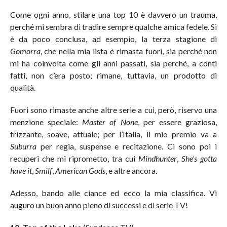
Come ogni anno, stilare una top 10 è davvero un trauma,
perché mi sembra di tradire sempre qualche amica fedele. Si
è da poco conclusa, ad esempio, la terza stagione di
Gomorra
, che nella mia lista è rimasta fuori, sia perché non
mi ha coinvolta come gli anni passati, sia perché, a conti
fatti, non c’era posto; rimane, tuttavia, un prodotto di
qualità.
Fuori sono rimaste anche altre serie a cui, però, riservo una
menzione speciale:
Master of None
, per essere graziosa,
frizzante, soave, attuale; per l’Italia, il mio premio va a
Suburra
per regia, suspense e recitazione. Ci sono poi i
recuperi che mi riprometto, tra cui
Mindhunter
,
She’s gotta
have it
,
Smilf
,
American Gods
, e altre ancora.
Adesso, bando alle ciance ed ecco la mia classifica. Vi
auguro un buon anno pieno di successi e di serie TV!