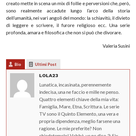
creato mette in scena un mix di follie e perversioni che, però,
sono realmente accadute lungo l’arco della storia
dell’umanità, nei vari angoli del mondo: la schiavitù, il divieto
di leggere e scrivere, il furore religioso ecc. Una serie
profonda, amara e filosofica che non si può che divorare.
Valeria Susini
Bio
Ultimi Post
LOLA23
Lunatica, incasinata, perennemente
indecisa, una ne faccio e mille ne penso.
Quattro elementi chiave della mia vita:
Famiglia, Mare, Etna, Scrittura. Le serie
TV sono il Quinto Elemento, una vera e
propria dipendenza, meglio farsene una
ragione. Le mie preferite? Non
chiedetemelo! Vabbè, ve ne dico 3: Six