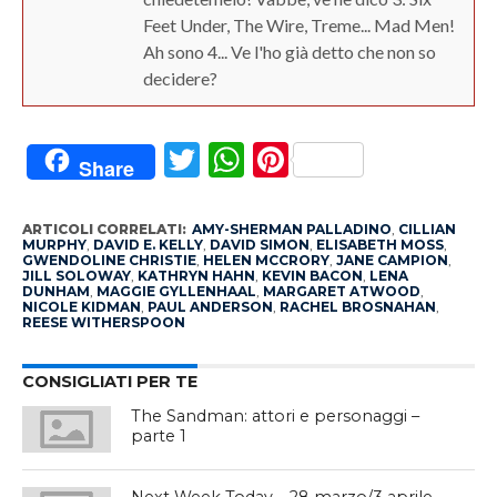
Feet Under, The Wire, Treme... Mad Men!
Ah sono 4... Ve l'ho già detto che non so
decidere?
Twitter
WhatsApp
Pinterest
Share
ARTICOLI CORRELATI:
AMY-SHERMAN PALLADINO
,
CILLIAN
MURPHY
,
DAVID E. KELLY
,
DAVID SIMON
,
ELISABETH MOSS
,
GWENDOLINE CHRISTIE
,
HELEN MCCRORY
,
JANE CAMPION
,
JILL SOLOWAY
,
KATHRYN HAHN
,
KEVIN BACON
,
LENA
DUNHAM
,
MAGGIE GYLLENHAAL
,
MARGARET ATWOOD
,
NICOLE KIDMAN
,
PAUL ANDERSON
,
RACHEL BROSNAHAN
,
REESE WITHERSPOON
CONSIGLIATI PER TE
The Sandman: attori e personaggi –
parte 1
Next Week Today – 28 marzo/3 aprile