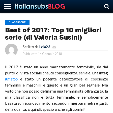
CLASSIFICHE
Best of 2017: Top 10 migliori
HOME
NEWS
ASCOLTI
RECENSIONI
INTERVISTE
CURIOSITÀ
CHI
CONTATTACI
FORUM
ITALIANSUBS
serie (di Valeria Susini)
SIAMO
Scritto da
Lola23
Pubblicato il
4 Gennaio 2018
Il 2017 è stato un anno marcatamente femminile, sia dal
punto di vista sociale che, di conseguenza, seriale. L’hashtag
#metoo
è stato un potente catalizzatore di coscienze
femminili e maschili, e questo è un gran bel segnale. Ma
visto che non posso definirmi una femminista oltranzista, la
mia classifica non è tutta femminile; è semplicemente
basata sul riconoscimento, secondo i miei parametri e gusti,
della qualità. E quindi, spazio anche agli uomini!