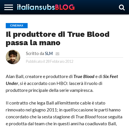
CINEMAX
Il produttore di True Blood
HOME
NEWS
ASCOLTI
RECENSIONI
INTERVISTE
CURIOSITÀ
CHI
CONTATTACI
FORUM
ITALIANSUBS
passa la mano
SIAMO
Scritto da
SLM
Pubblicato il
28 Febbraio 2012
Alan Ball, creatore e produttore di
True Blood
e di
Six Feet
Under
, si è accordato con HBO: lascerà il ruolo di
produttore principale della serie vampiresca.
Il contratto che lega Ball all’emittente cable è stato
rinnovato nel giugno 2011; in quell’occasione le parti hanno
concordato che la sesta stagione di
True Blood
fosse seguita
e prodotta dal team che in questi anni ha coadiuvato Ball,