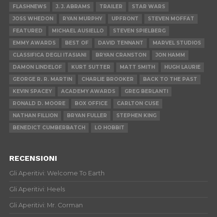
FLASHNEWS
J. J. ABRAMS
TRAILER
STAR WARS
JOSS WHEDON
RYAN MURPHY
UPFRONT
STEVEN MOFFAT
FEATURED
MICHAEL AUSIELLO
STEVEN SPIELBERG
EMMY AWARDS
BEST OF
DAVID TENNANT
MARVEL STUDIOS
CLASSIFICA DEGLI ITASIANI
BRYAN CRANSTON
JON HAMM
DAMON LINDELOF
KURT SUTTER
MATT SMITH
HUGH LAURIE
GEORGE R. R. MARTIN
CHARLIE BROOKER
BACK TO THE PAST
KEVIN SPACEY
ACADEMY AWARDS
GREG BERLANTI
RONALD D. MOORE
BOX OFFICE
CARLTON CUSE
NATHAN FILLION
BRYAN FULLER
STEPHEN KING
BENEDICT CUMBERBATCH
LO HOBBIT
RECENSIONI
Gli Aperitivi: Welcome To Earth
Gli Aperitivi: Heels
Gli Aperitivi: Mr. Corman