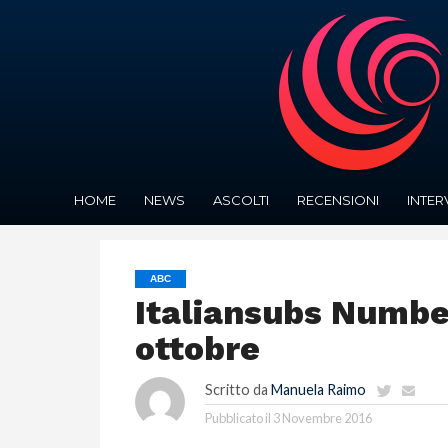
HOME
NEWS
ASCOLTI
RECENSIONI
INTER
ABC
Italiansubs Numbe
ottobre
Scritto da
Manuela Raimo
Pubblicato il
3 Novembre 2016