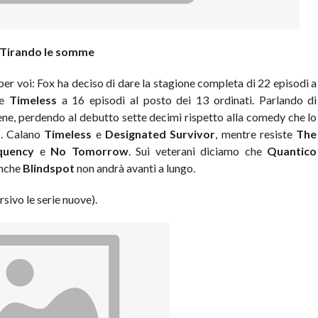
Tirando le somme
er voi: Fox ha deciso di dare la stagione completa di 22 episodi a
re
Timeless
a 16 episodi al posto dei 13 ordinati. Parlando di
ne, perdendo al debutto sette decimi rispetto alla comedy che lo
s
. Calano
Timeless
e
Designated Survivor
, mentre resiste
The
quency
e
No Tomorrow
. Sui veterani diciamo che
Quantico
anche
Blindspot
non andrà avanti a lungo.
rsivo le serie nuove).