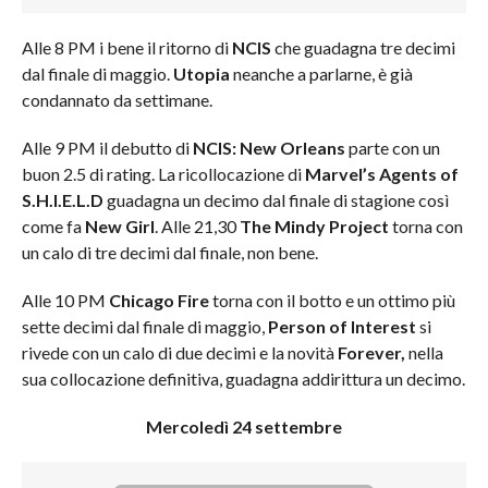
Alle 8 PM i bene il ritorno di
NCIS
che guadagna tre decimi
dal finale di maggio.
Utopia
neanche a parlarne, è già
condannato da settimane.
Alle 9 PM il debutto di
NCIS: New Orleans
parte con un
buon 2.5 di rating. La ricollocazione di
Marvel’s Agents of
S.H.I.E.L.D
guadagna un decimo dal finale di stagione così
come fa
New Girl
. Alle 21,30
The Mindy Project
torna con
un calo di tre decimi dal finale, non bene.
Alle 10 PM
Chicago Fire
torna con il botto e un ottimo più
sette decimi dal finale di maggio,
Person of Interest
si
rivede con
un calo di due decimi e la novità
Forever,
nella
sua collocazione definitiva, guadagna addirittura un decimo.
Mercoledì 24 settembre