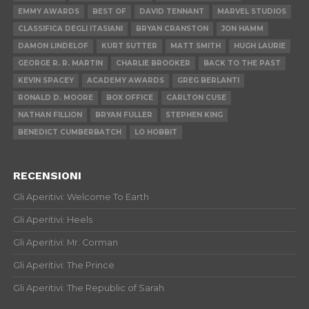
EMMY AWARDS
BEST OF
DAVID TENNANT
MARVEL STUDIOS
CLASSIFICA DEGLI ITASIANI
BRYAN CRANSTON
JON HAMM
DAMON LINDELOF
KURT SUTTER
MATT SMITH
HUGH LAURIE
GEORGE R. R. MARTIN
CHARLIE BROOKER
BACK TO THE PAST
KEVIN SPACEY
ACADEMY AWARDS
GREG BERLANTI
RONALD D. MOORE
BOX OFFICE
CARLTON CUSE
NATHAN FILLION
BRYAN FULLER
STEPHEN KING
BENEDICT CUMBERBATCH
LO HOBBIT
RECENSIONI
Gli Aperitivi: Welcome To Earth
Gli Aperitivi: Heels
Gli Aperitivi: Mr. Corman
Gli Aperitivi: The Prince
Gli Aperitivi: The Republic of Sarah