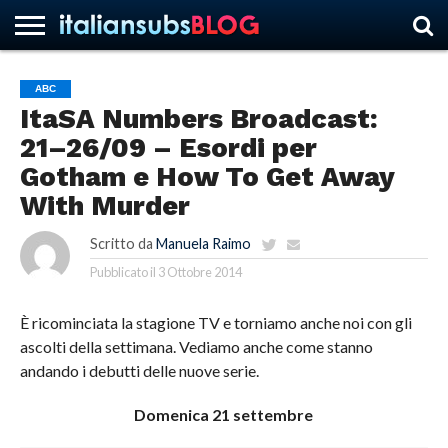
ABC
ItaSA Numbers Broadcast:
HOME
NEWS
ASCOLTI
RECENSIONI
INTERVISTE
CURIOSITÀ
CHI
CONTATTACI
FORUM
ITALIANSUBS
21–26/09 – Esordi per
SIAMO
Gotham e How To Get Away
With Murder
Scritto da
Manuela Raimo
Pubblicato il
3 Ottobre 2014
È ricominciata la stagione TV e torniamo anche noi con gli
ascolti della settimana. Vediamo anche come stanno
andando i debutti delle nuove serie.
Domenica 21 settembre