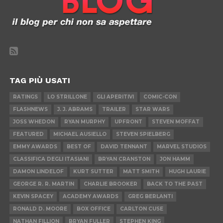
TAG PIÙ USATI
RATINGS
LO STRILLONE
GLI APERITIVI
COMIC-CON
FLASHNEWS
J. J. ABRAMS
TRAILER
STAR WARS
JOSS WHEDON
RYAN MURPHY
UPFRONT
STEVEN MOFFAT
FEATURED
MICHAEL AUSIELLO
STEVEN SPIELBERG
EMMY AWARDS
BEST OF
DAVID TENNANT
MARVEL STUDIOS
CLASSIFICA DEGLI ITASIANI
BRYAN CRANSTON
JON HAMM
DAMON LINDELOF
KURT SUTTER
MATT SMITH
HUGH LAURIE
GEORGE R. R. MARTIN
CHARLIE BROOKER
BACK TO THE PAST
KEVIN SPACEY
ACADEMY AWARDS
GREG BERLANTI
RONALD D. MOORE
BOX OFFICE
CARLTON CUSE
NATHAN FILLION
BRYAN FULLER
STEPHEN KING