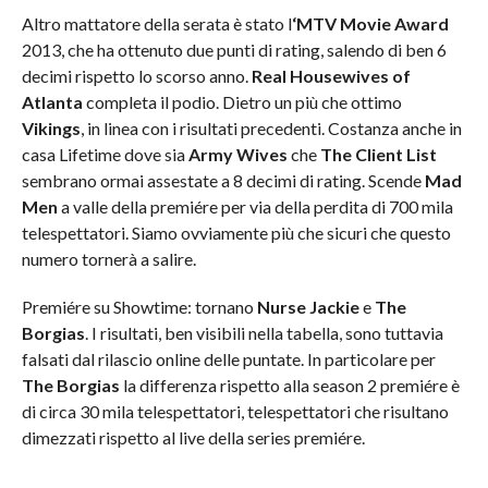
Altro mattatore della serata è stato l
‘MTV Movie Award
2013, che ha ottenuto due punti di rating, salendo di ben 6
decimi rispetto lo scorso anno.
Real Housewives of
Atlanta
completa il podio. Dietro un più che ottimo
Vikings
, in linea con i risultati precedenti. Costanza anche in
casa Lifetime dove sia
Army Wives
che
The Client List
sembrano ormai assestate a 8 decimi di rating. Scende
Mad
Men
a valle della premiére per via della perdita di 700 mila
telespettatori. Siamo ovviamente più che sicuri che questo
numero tornerà a salire.
Premiére su Showtime: tornano
Nurse Jackie
e
The
Borgias
. I risultati, ben visibili nella tabella, sono tuttavia
falsati dal rilascio online delle puntate. In particolare per
The Borgias
la differenza rispetto alla season 2 premiére è
di circa 30 mila telespettatori, telespettatori che risultano
dimezzati rispetto al live della series premiére.