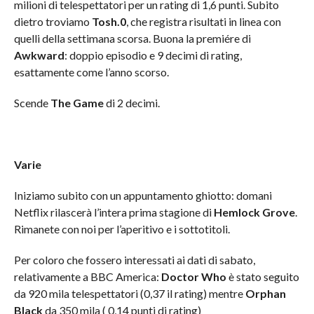
milioni di telespettatori per un rating di 1,6 punti. Subito
dietro troviamo
Tosh.0
, che registra risultati in linea con
quelli della settimana scorsa. Buona la premiére di
Awkward
: doppio episodio e 9 decimi di rating,
esattamente come l’anno scorso.
Scende
The Game
di 2 decimi.
Varie
Iniziamo subito con un appuntamento ghiotto: domani
Netflix rilascerà l’intera prima stagione di
Hemlock Grove
.
Rimanete con noi per l’aperitivo e i sottotitoli.
Per coloro che fossero interessati ai dati di sabato,
relativamente a BBC America:
Doctor Who
è stato seguito
da 920 mila telespettatori (0,37 il rating) mentre
Orphan
Black
da 350 mila ( 0,14 punti di rating)