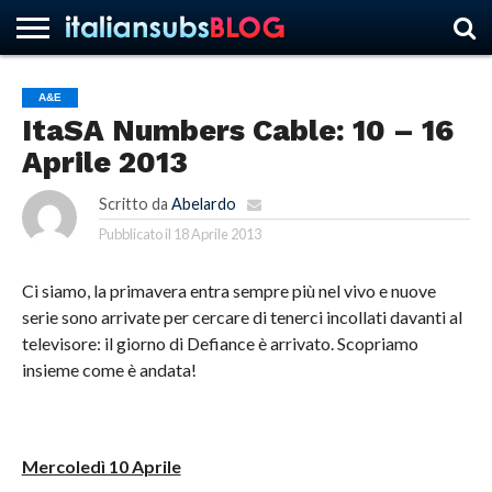
A&E
ItaSA Numbers Cable: 10 – 16
HOME
NEWS
ASCOLTI
RECENSIONI
INTERVISTE
CURIOSITÀ
CHI
CONTATTACI
FORUM
ITALIANSUBS
Aprile 2013
SIAMO
Scritto da
Abelardo
Pubblicato il
18 Aprile 2013
Ci siamo, la primavera entra sempre più nel vivo e nuove
serie sono arrivate per cercare di tenerci incollati davanti al
televisore: il giorno di Defiance è arrivato.
Scopriamo
insieme come è andata!
Mercoledì 10 Aprile