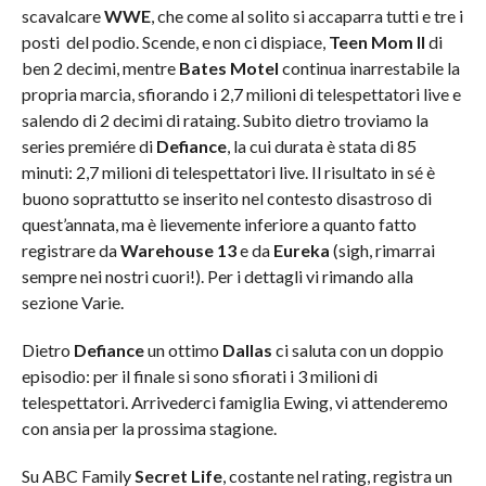
scavalcare
WWE
, che come al solito si accaparra tutti e tre i
posti del podio. Scende, e non ci dispiace,
Teen Mom II
di
ben 2 decimi, mentre
Bates Motel
continua inarrestabile la
propria marcia, sfiorando i 2,7 milioni di telespettatori live e
salendo di 2 decimi di rataing. Subito dietro troviamo la
series premiére di
Defiance
, la cui durata è stata di 85
minuti: 2,7 milioni di telespettatori live. Il risultato in sé è
buono soprattutto se inserito nel contesto disastroso di
quest’annata, ma è lievemente inferiore a quanto fatto
registrare da
Warehouse 13
e da
Eureka
(sigh, rimarrai
sempre nei nostri cuori!). Per i dettagli vi rimando alla
sezione Varie.
Dietro
Defiance
un ottimo
Dallas
ci saluta con un doppio
episodio: per il finale si sono sfiorati i 3 milioni di
telespettatori. Arrivederci famiglia Ewing, vi attenderemo
con ansia per la prossima stagione.
Su ABC Family
Secret Life
, costante nel rating, registra un