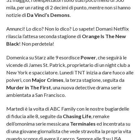
mila, per un rating di 2 decimi di punto, mentre non si hanno
notizie di
Da Vinci’s Demons
.
Annunci! Lo dico? Non lo dico? Lo sapete! Domani Netflix
rilascia l’attesa seconda stagione di
Orange Is The New
Black
! Non perdetela!
Domenica su Starz alle 9 esordisce
Power
, che seguirà le
vicende di James St. Patrick, proprietario di un night club a
New York e spacciatore. Lunedì TNT inizia a dare fuoco alle
polveri, con
Major Crimes
, la terza stagione, seguita da
Murder in The First
, una nuova detective drama serie
ambientata a San Francisco.
Martedì è la volta di ABC Family con le nostre bugiardelle
di fiducia alle 8, seguite da
Chasing Life
, remake
dell’omonima serie messicana
Terminales
ed incentrata su
di una giovane giornalista che vede stravolta la propria vita
quando scopre di avere il cancro. Sempre alle 9 su USA