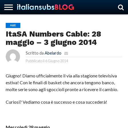
A&E
ItaSA Numbers Cable: 28
HOME
NEWS
ASCOLTI
RECENSIONI
INTERVISTE
CURIOSITÀ
CHI
CONTATTACI
FORUM
ITALIANSUBS
maggio – 3 giugno 2014
SIAMO
Scritto da
Abelardo
Pubblicato il
6 Giugno 2014
Giugno! Diamo ufficialmente il via alla stagione televisiva
estiva! Con le finali di basket che ancora tengono banco,
molte serie sono agli sgoccioli pronte a ricevere il cambio.
Curiosi? Vediamo cosa è successo e cosa succederà!
Mercoledì 28 maggio