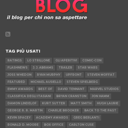
TAG PIÙ USATI
RATINGS
LO STRILLONE
GLI APERITIVI
COMIC-CON
FLASHNEWS
J. J. ABRAMS
TRAILER
STAR WARS
JOSS WHEDON
RYAN MURPHY
UPFRONT
STEVEN MOFFAT
FEATURED
MICHAEL AUSIELLO
STEVEN SPIELBERG
EMMY AWARDS
BEST OF
DAVID TENNANT
MARVEL STUDIOS
CLASSIFICA DEGLI ITASIANI
BRYAN CRANSTON
JON HAMM
DAMON LINDELOF
KURT SUTTER
MATT SMITH
HUGH LAURIE
GEORGE R. R. MARTIN
CHARLIE BROOKER
BACK TO THE PAST
KEVIN SPACEY
ACADEMY AWARDS
GREG BERLANTI
RONALD D. MOORE
BOX OFFICE
CARLTON CUSE