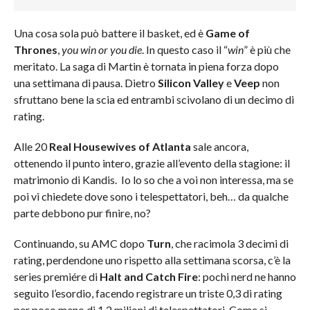
Una cosa sola può battere il basket, ed è
Game of
Thrones
,
you win or you die
. In questo caso il “
win
” è più che
meritato. La saga di Martin è tornata in piena forza dopo
una settimana di pausa. Dietro
Silicon Valley
e
Veep
non
sfruttano bene la scia ed entrambi scivolano di un decimo di
rating.
Alle 20
Real Housewives of Atlanta
sale ancora,
ottenendo il punto intero, grazie all’evento della stagione: il
matrimonio di Kandis. Io lo so che a voi non interessa, ma se
poi vi chiedete dove sono i telespettatori, beh… da qualche
parte debbono pur finire, no?
Continuando, su AMC dopo
Turn
, che racimola 3 decimi di
rating, perdendone uno rispetto alla settimana scorsa, c’è la
series premiére di
Halt and Catch Fire
: pochi nerd ne hanno
seguito l’esordio, facendo registrare un triste 0,3 di rating
per poco meno di 1,2 milioni di telespettatori. Come si