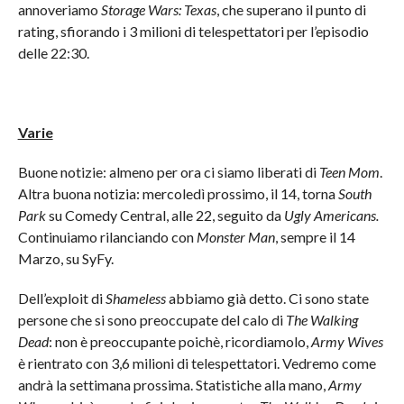
annoveriamo
Storage Wars: Texas
, che superano il punto di
rating, sfiorando i 3 milioni di telespettatori per l’episodio
delle 22:30.
Varie
Buone notizie: almeno per ora ci siamo liberati di
Teen Mom
.
Altra buona notizia: mercoledì prossimo, il 14, torna
South
Park
su Comedy Central, alle 22, seguito da
Ugly Americans.
Continuiamo rilanciando con
Monster Man
, sempre il 14
Marzo, su SyFy.
Dell’exploit di
Shameless
abbiamo già detto. Ci sono state
persone che si sono preoccupate del calo di
The Walking
Dead
: non è preoccupante poichè, ricordiamolo,
Army Wives
è rientrato con 3,6 milioni di telespettatori. Vedremo come
andrà la settimana prossima. Statistiche alla mano,
Army