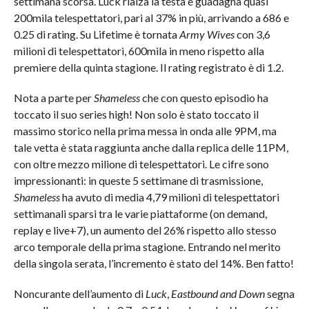
settimana scorsa. Luck rialza la testa e guadagna quasi
200mila telespettatori, pari al 37% in più, arrivando a 686 e
0.25 di rating. Su Lifetime è tornata
Army Wives
con 3,6
milioni di telespettatori, 600mila in meno rispetto alla
premiere della quinta stagione. Il rating registrato è di 1.2.
Nota a parte per
Shameless
che con questo episodio ha
toccato il suo series high! Non solo è stato toccato il
massimo storico nella prima messa in onda alle 9PM, ma
tale vetta è stata raggiunta anche dalla replica delle 11PM,
con oltre mezzo milione di telespettatori. Le cifre sono
impressionanti: in queste 5 settimane di trasmissione,
Shameless
ha avuto di media 4,79 milioni di telespettatori
settimanali sparsi tra le varie piattaforme (on demand,
replay e live+7), un aumento del 26% rispetto allo stesso
arco temporale della prima stagione. Entrando nel merito
della singola serata, l’incremento è stato del 14%. Ben fatto!
Noncurante dell’aumento di
Luck
,
Eastbound and Down
segna