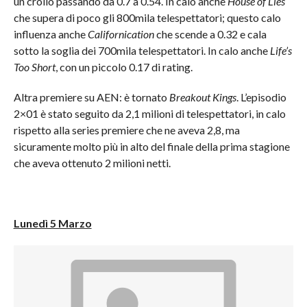
un crollo passando da 0.7 a 0.54. In calo anche
House of Lies
che supera di poco gli 800mila telespettatori; questo calo
influenza anche
Californication
che scende a 0.32 e cala
sotto la soglia dei 700mila telespettatori. In calo anche
Life’s
Too Short
, con un piccolo 0.17 di rating.
Altra premiere su AEN: è tornato
Breakout Kings
. L’episodio
2×01 è stato seguito da 2,1 milioni di telespettatori, in calo
rispetto alla series premiere che ne aveva 2,8, ma
sicuramente molto più in alto del finale della prima stagione
che aveva ottenuto 2 milioni netti.
Lunedì 5 Marzo