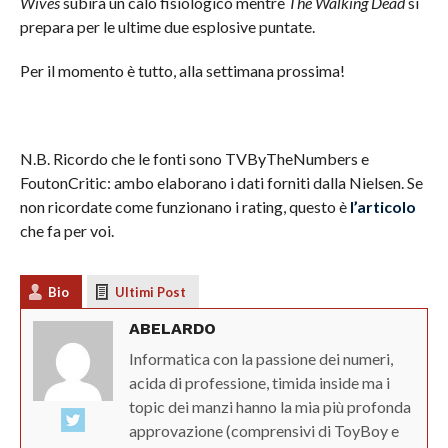
Wives
subirà un calo fisiologico mentre
The Walking Dead
si
prepara per le ultime due esplosive puntate.
Per il momento è tutto, alla settimana prossima!
N.B. Ricordo che le fonti sono TVByTheNumbers e
FoutonCritic: ambo elaborano i dati forniti dalla Nielsen. Se
non ricordate come funzionano i rating, questo è
l’articolo
che fa per voi.
Bio
Ultimi Post
ABELARDO
Informatica con la passione dei numeri,
acida di professione, timida inside ma i
topic dei manzi hanno la mia più profonda
approvazione (comprensivi di ToyBoy e