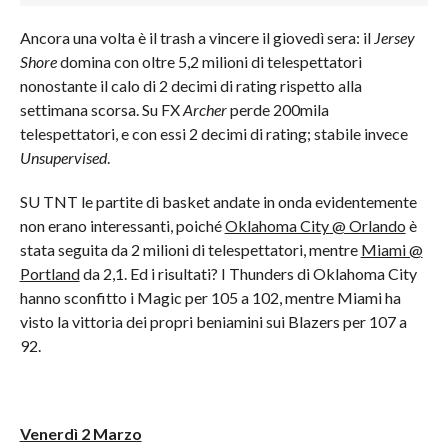
Ancora una volta è il trash a vincere il giovedì sera: il
Jersey
Shore
domina con oltre 5,2 milioni di telespettatori
nonostante il calo di 2 decimi di rating rispetto alla
settimana scorsa. Su FX
Archer
perde 200mila
telespettatori, e con essi 2 decimi di rating; stabile invece
Unsupervised
.
SU TNT le partite di basket andate in onda evidentemente
non erano interessanti, poiché
Oklahoma City @ Orlando
è
stata seguita da 2 milioni di telespettatori, mentre
Miami @
Portland
da 2,1. Ed i risultati? I Thunders di Oklahoma City
hanno sconfitto i Magic per 105 a 102, mentre Miami ha
visto la vittoria dei propri beniamini sui Blazers per 107 a
92.
Venerdì 2 Marzo