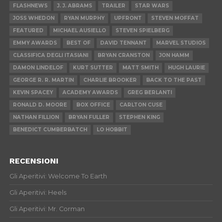
FLASHNEWS
J. J. ABRAMS
TRAILER
STAR WARS
JOSS WHEDON
RYAN MURPHY
UPFRONT
STEVEN MOFFAT
FEATURED
MICHAEL AUSIELLO
STEVEN SPIELBERG
EMMY AWARDS
BEST OF
DAVID TENNANT
MARVEL STUDIOS
CLASSIFICA DEGLI ITASIANI
BRYAN CRANSTON
JON HAMM
DAMON LINDELOF
KURT SUTTER
MATT SMITH
HUGH LAURIE
GEORGE R. R. MARTIN
CHARLIE BROOKER
BACK TO THE PAST
KEVIN SPACEY
ACADEMY AWARDS
GREG BERLANTI
RONALD D. MOORE
BOX OFFICE
CARLTON CUSE
NATHAN FILLION
BRYAN FULLER
STEPHEN KING
BENEDICT CUMBERBATCH
LO HOBBIT
RECENSIONI
Gli Aperitivi: Welcome To Earth
Gli Aperitivi: Heels
Gli Aperitivi: Mr. Corman