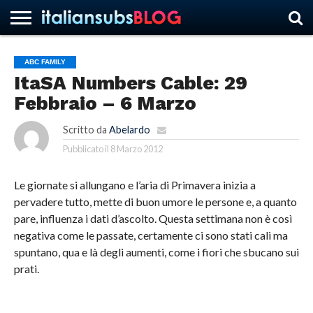
ABC FAMILY
ItaSA Numbers Cable: 29
HOME
NEWS
ASCOLTI
RECENSIONI
INTERVISTE
CURIOSITÀ
CHI
CONTATTACI
FORUM
ITALIANSUBS
Febbraio – 6 Marzo
SIAMO
Scritto da
Abelardo
Pubblicato il
8 Marzo 2012
Le giornate si allungano e l’aria di Primavera inizia a
pervadere tutto, mette di buon umore le persone e, a quanto
pare, influenza i dati d’ascolto.
Questa settimana non è così
negativa come le passate, certamente ci sono stati cali ma
spuntano, qua e là degli aumenti, come i fiori che sbucano sui
prati.