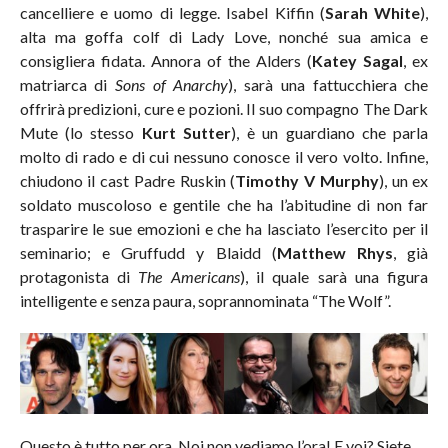
cancelliere e uomo di legge. Isabel Kiffin (
Sarah White
),
alta ma goffa colf di Lady Love, nonché sua amica e
consigliera fidata. Annora of the Alders (
Katey Sagal
, ex
matriarca di
Sons of Anarchy
), sarà una fattucchiera che
offrirà predizioni, cure e pozioni. Il suo compagno The Dark
Mute (lo stesso
Kurt Sutter
), è un guardiano che parla
molto di rado e di cui nessuno conosce il vero volto. Infine,
chiudono il cast Padre Ruskin (
Timothy V Murphy
), un ex
soldato muscoloso e gentile che ha l’abitudine di non far
trasparire le sue emozioni e che ha lasciato l’esercito per il
seminario; e Gruffudd y Blaidd (
Matthew Rhys
, già
protagonista di
The Americans
), il quale sarà una figura
intelligente e senza paura, soprannominata “The Wolf”.
Questo è tutto per ora. Noi non vediamo l’ora! E voi? Siete