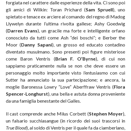
forgiata nel carattere dalle esperienze della vita. Ci sono poi
gli amici di Wilkin: Toran Prichard (
Sam Spruell
), uno
spietato e tenace ex arciere al comando del regno di Madog
Llywelyn durante l’ultima rivolta gallese; Ashy Goedwig
(
Darren Evans
), un gracile ma forte e intelligente orfano
conosciuto da tutti come Ash “dei boschi”; e Berber the
Moor (
Danny Sapani
), un grosso ed educato contadino
diventato musulmano. Sono presenti poi figure misteriose
come Baron Ventris (
Brian F. O’Byrne
), di cui non
sappiamo praticamente nulla se non che deve essere un
personaggio molto importante visto l’entusiasmo con cui
Sutter ha annunciato la sua partecipazione; e ancora, la
moglie Baronessa Lowry “Love” Aberffraw Ventris (
Flora
Spencer-Longhurst
), una bella e astuta donna proveniente
da una famiglia benestante del Galles.
Il cast comprende anche Milus Corbett (
Stephen Moyer
),
un falsario succhiasangue (in ricordo dei suoi trascorsi in
True Blood
), al soldo di Ventris per il quale fa da ciamberlano,