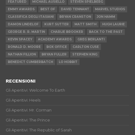
FEATURED
MICHAEL AUSIELLO
STEVEN SPIELBERG
EMMY AWARDS
BEST OF
DAVID TENNANT
MARVEL STUDIOS
CLASSIFICA DEGLI ITASIANI
BRYAN CRANSTON
JON HAMM
DAMON LINDELOF
KURT SUTTER
MATT SMITH
HUGH LAURIE
GEORGE R. R. MARTIN
CHARLIE BROOKER
BACK TO THE PAST
KEVIN SPACEY
ACADEMY AWARDS
GREG BERLANTI
RONALD D. MOORE
BOX OFFICE
CARLTON CUSE
NATHAN FILLION
BRYAN FULLER
STEPHEN KING
BENEDICT CUMBERBATCH
LO HOBBIT
RECENSIONI
Gli Aperitivi: Welcome To Earth
Gli Aperitivi: Heels
Gli Aperitivi: Mr. Corman
Gli Aperitivi: The Prince
Gli Aperitivi: The Republic of Sarah