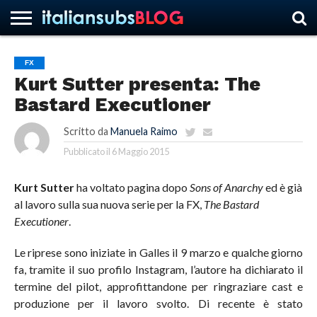
FX
Kurt Sutter presenta: The
HOME
NEWS
ASCOLTI
RECENSIONI
INTERVISTE
CURIOSITÀ
CHI
CONTATTACI
FORUM
ITALIANSUBS
Bastard Executioner
SIAMO
Scritto da
Manuela Raimo
Pubblicato il
6 Maggio 2015
Kurt Sutter
ha voltato pagina dopo
Sons of Anarchy
ed è già
al lavoro sulla sua nuova serie per la FX,
The Bastard
Executioner
.
Le riprese sono iniziate in Galles il 9 marzo e qualche giorno
fa, tramite il suo profilo Instagram, l’autore ha dichiarato il
termine del pilot, approfittandone per ringraziare cast e
produzione per il lavoro svolto. Di recente è stato