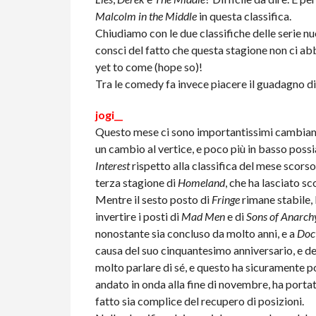
Malcolm in the Middle
in questa classifica.
Chiudiamo con le due classifiche delle serie nu
consci del fatto che questa stagione non ci a
yet to come (hope so)!
Tra le comedy fa invece piacere il guadagno d
jogi__
Questo mese ci sono importantissimi cambiament
un cambio al vertice, e poco più in basso pos
Interest
rispetto alla classifica del mese scorso
terza stagione di
Homeland
, che ha lasciato s
Mentre il sesto posto di
Fringe
rimane stabile, 
invertire i posti di
Mad Men
e di
Sons of Anarch
nonostante sia concluso da molto anni, e a
Doc
causa del suo cinquantesimo anniversario, e de
molto parlare di sé, e questo ha sicuramente por
andato in onda alla fine di novembre, ha portat
fatto sia complice del recupero di posizioni.