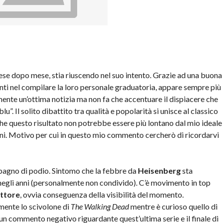
 mese dopo mese, stia riuscendo nel suo intento. Grazie ad una buona
enti nel compilare la loro personale graduatoria, appare sempre più
amente un’ottima notizia ma non fa che accentuare il dispiacere che
”. Il solito dibattito tra qualità e popolarità si unisce al classico
he questo risultato non potrebbe essere più lontano dal mio ideale
ioni. Motivo per cui in questo mio commento cercherò di ricordarvi
pagno di podio. Sintomo che la febbre da
Heisenberg
sta
 negli anni (personalmente non condivido). C’è movimento in top
ttore
, ovvia conseguenza della visibilità del momento.
lmente lo scivolone di
The Walking Dead
mentre è curioso quello di
un commento negativo riguardante quest’ultima serie e il finale di