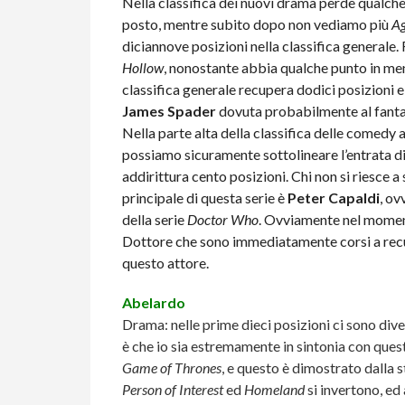
Nella classifica dei nuovi drama perde qualch
posto, mentre subito dopo non vediamo più
Ag
diciannove posizioni nella classifica generale.
Hollow
, nonostante abbia qualche punto in me
classifica generale recupera dodici posizioni e
James Spader
dovuta probabilmente al fantas
Nella parte alta della classifica delle comedy
possiamo sicuramente sottolineare l’entrata d
addirittura cento posizioni. Chi non si riesce a
principale di questa serie è
Peter Capaldi
, ov
della serie
Doctor Who
. Ovviamente nel momento
Dottore che sono immediatamente corsi a re
questo attore.
Abelardo
Drama: nelle prime dieci posizioni ci sono div
è che io sia estremamente in sintonia con quest
Game of Thrones
, e questo è dimostrato dalla s
Person of Interest
ed
Homeland
si invertono, ed 