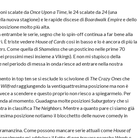
ioni scalate da
Once Upon a Time
, le 24 scalate da
24
(una
ella nuova stagione) e le rapide discese di
Boardwalk Empire
e dello
osizione molto più alta.
ntrambe le serie, segno che lo spin-off continua a far bene alla
i. È triste vedere
House of Cards
così in basso e lo è ancora di più la
ers
. Come quella di
Shameless
che un posticino nelle prime 70
nei prossimi mesi insieme a
Vikings
). E non mi stupisco della
 nel periodo di messa in onda riesce ad entrare nella nostra
to in top ten se si esclude lo scivolone di
The Crazy Ones
che
’
Wilfred
raggiungendo la ventiquattresima posizione ma non è
vece a scendere e questo proprio non riesco a spiegarmelo. Per
 onda al momento. Guadagna molte posizioni
Suburgatory
che si
ra in classifica
The Neighbors
. Mentre a quanto pare ci siamo già
ntesima posizione notiamo il blocchetto delle nuove comedy in
a ramanzina. Come possono mancare serie attuali come
House of
personalmente mi addolora il fatto di non trovare neanche
Weeds
e