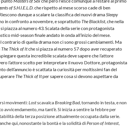
e punto
Masters of Sex
che però riesce comunque a restare al primo
ents of S.H.I.E.L.D.
che rispetto al mese scorso cade di ben
 Riescono dunque a scalare la classifica dei nuovi drama
Sleepy
no in confronto a novembre, e soprattutto
The Blacklist
, che nella
 si piazza al numero 43. Scalata della serie con protagonista
tico mid-season finale andato in onda all’inizio del mese.
 al contrario di quella drama non ci sono grossi cambiamenti. Ma
i
The Thick of It
che si piazza al numero 57 dopo aver recuperato
 spiegare questa incredibile scalata deve sapere che l’attore
vero l’attore scelto per interpretare il nuovo Dottore, protagonista
 dell’annuncio è scattata la curiosità per moltissimi fan del
cuperare
The Thick of It
per sapere cosa si devono aspettare da
ersi movimenti:
Lost
scavalca
Breaking Bad
, tornando in testa, e non
o avvicendamento, ma tant’è. Si inizia a sentire la febbre per
tabilità della terza posizione attualmente occupata dalla serie.
anche qui, nonostante la bontà e la solidità di
Person of Interest
,