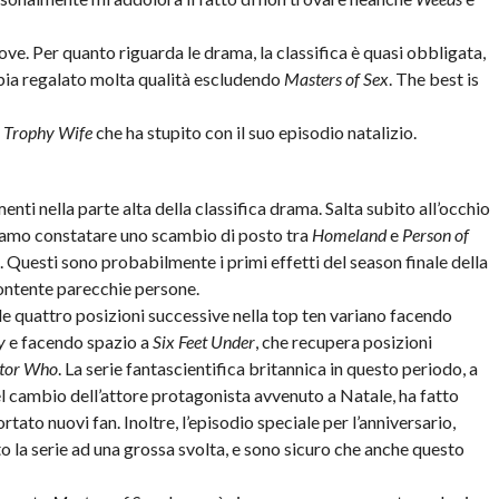
ove. Per quanto riguarda le drama, la classifica è quasi obbligata,
bbia regalato molta qualità escludendo
Masters of Sex
. The best is
i
Trophy Wife
che ha stupito con il suo episodio natalizio.
i nella parte alta della classifica drama. Salta subito all’occhio
siamo constatare uno scambio di posto tra
Homeland
e
Person of
. Questi sono probabilmente i primi effetti del season finale della
contente parecchie persone.
le quattro posizioni successive nella top ten variano facendo
y
e facendo spazio a
Six Feet Under
, che recupera posizioni
tor Who
. La serie fantascientifica britannica in questo periodo, a
l cambio dell’attore protagonista avvenuto a Natale, ha fatto
tato nuovi fan. Inoltre, l’episodio speciale per l’anniversario,
o la serie ad una grossa svolta, e sono sicuro che anche questo