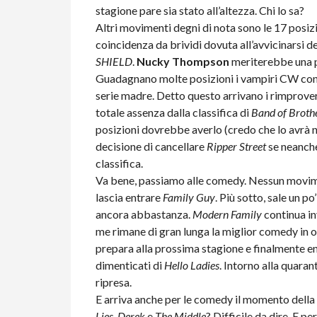
stagione pare sia stato all’altezza. Chi lo sa?
Altri movimenti degni di nota sono le 17 posiz
coincidenza da brividi dovuta all’avvicinarsi d
SHIELD
.
Nucky Thompson
meriterebbe una p
Guadagnano molte posizioni i vampiri CW con e
serie madre. Detto questo arrivano i rimprover
totale assenza dalla classifica di
Band of Broth
posizioni dovrebbe averlo (credo che lo avrà 
decisione di cancellare
Ripper Street
se neanche
classifica.
Va bene, passiamo alle comedy. Nessun movimen
lascia entrare
Family Guy
. Più sotto, sale un po
ancora abbastanza.
Modern Family
continua in
me rimane di gran lunga la miglior comedy in
prepara alla prossima stagione e finalmente ent
dimenticati di
Hello Ladies
. Intorno alla quara
ripresa.
E arriva anche per le comedy il momento dell
Lies
,
Derek
e
The Middle
? Difficile da dire. E 