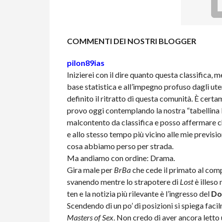
COMMENTI DEI NOSTRI BLOGGER
pilon89ias
Inizierei con il dire quanto questa classifica,
base statistica e all’impegno profuso dagli ut
definito il ritratto di questa comunità. È cert
provo oggi contemplando la nostra “tabellina blu
malcontento da classifica e posso affermare c
e allo stesso tempo più vicino alle mie previs
cosa abbiamo perso per strada.
Ma andiamo con ordine: Drama.
Gira male per
BrBa
che cede il primato al com
svanendo mentre lo strapotere di
Lost
è illeso
ten e la notizia più rilevante è l’ingresso del
Do
Scendendo di un po’ di posizioni si spiega faci
Masters of Sex
. Non credo di aver ancora letto 