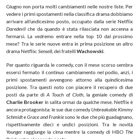
Giugno non porta molti cambiamenti nelle nostre liste. Per
vedere i primi spostamenti nella classifica drama dobbiamo
arrivare all’undicesimo posto, occupato dalla serie Netflix
Daredevil
che da quando è stata rilasciata non accenna a
fermarsi. La vedremo entrare nella top 10 dal prossimo
mese? Tra le serie nuove entra in prima posizione un altro
drama Netflix:
Sense8
, dei fratelli
Wachowski
.
Per quanto riguarda le comedy, con il mese scorso sembra
essersi fermato il continuo cambiamento nel podio, anzi, i
primi spostamenti avvengono attorno alla quindicesima
posizione. Tra questi noto con piacere il recupero di due
posti da parte di
A Touch of Cloth
, la geniale comedy di
Charlie Brooker
in salita ormai da qualche mese. Netflix è
ancora protagonista: le sue due comedy
Unbreakable Kimmy
Schmidt
e
Grace and Frankie
sono le due che più guadagnano,
rispettivamente dieci e undici posizioni. Tra le novità
Younger
raggiunge la cima mentre la comedy di HBO
The