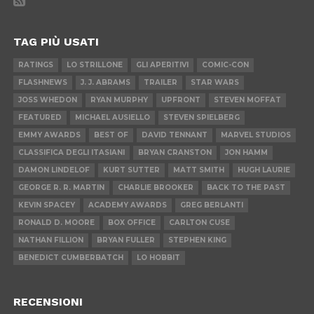
TAG PIÙ USATI
RATINGS
LO STRILLONE
GLI APERITIVI
COMIC-CON
FLASHNEWS
J. J. ABRAMS
TRAILER
STAR WARS
JOSS WHEDON
RYAN MURPHY
UPFRONT
STEVEN MOFFAT
FEATURED
MICHAEL AUSIELLO
STEVEN SPIELBERG
EMMY AWARDS
BEST OF
DAVID TENNANT
MARVEL STUDIOS
CLASSIFICA DEGLI ITASIANI
BRYAN CRANSTON
JON HAMM
DAMON LINDELOF
KURT SUTTER
MATT SMITH
HUGH LAURIE
GEORGE R. R. MARTIN
CHARLIE BROOKER
BACK TO THE PAST
KEVIN SPACEY
ACADEMY AWARDS
GREG BERLANTI
RONALD D. MOORE
BOX OFFICE
CARLTON CUSE
NATHAN FILLION
BRYAN FULLER
STEPHEN KING
BENEDICT CUMBERBATCH
LO HOBBIT
RECENSIONI