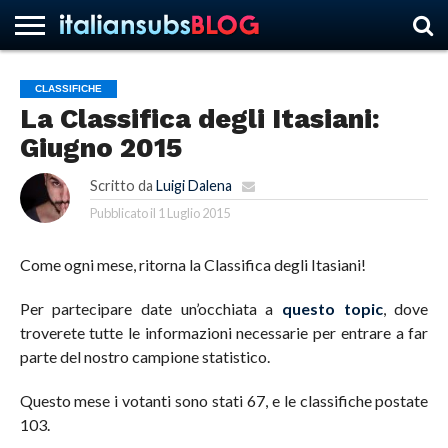
CLASSIFICHE
La Classifica degli Itasiani:
HOME
NEWS
ASCOLTI
RECENSIONI
INTERVISTE
CURIOSITÀ
CHI
CONTATTACI
FORUM
ITALIANSUBS
Giugno 2015
SIAMO
Scritto da
Luigi Dalena
Pubblicato il
1 Luglio 2015
Come ogni mese, ritorna la Classifica degli Itasiani!
Per partecipare date un’occhiata a
questo topic
, dove
troverete tutte le informazioni necessarie per entrare a far
parte del nostro campione statistico.
Questo mese i votanti sono stati 67, e le classifiche postate
103.