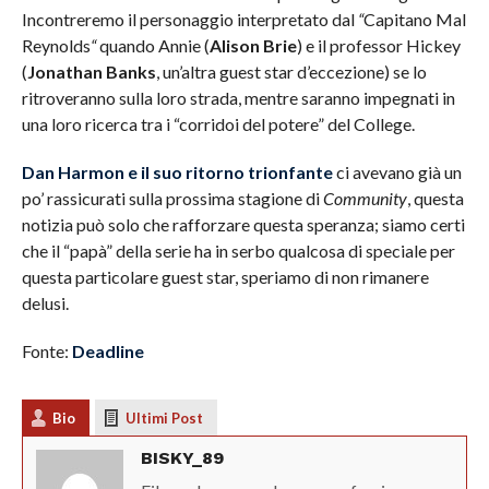
Incontreremo il personaggio interpretato dal
“
Capitano Mal
Reynolds
“
quando Annie (
Alison Brie
) e il professor Hickey
(
Jonathan Banks
, un’altra guest star d’eccezione) se lo
ritroveranno sulla loro strada, mentre saranno impegnati in
una loro ricerca tra i “corridoi del potere” del College.
Dan Harmon
e il suo ritorno trionfante
ci avevano già un
po’ rassicurati sulla prossima stagione di
Community
, questa
notizia può solo che rafforzare questa speranza; siamo certi
che il “papà” della serie ha in serbo qualcosa di speciale per
questa particolare guest star, speriamo di non rimanere
delusi.
Fonte:
Deadline
Bio
Ultimi Post
BISKY_89