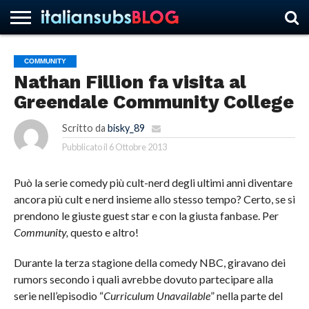
COMMUNITY
Nathan Fillion fa visita al
HOME
NEWS
ASCOLTI
RECENSIONI
INTERVISTE
CURIOSITÀ
CHI
CONTATTACI
FORUM
ITALIANSUBS
Greendale Community College
SIAMO
Scritto da
bisky_89
Pubblicato il
6 Ottobre 2013
Può la serie comedy più cult-nerd degli ultimi anni diventare
ancora più cult e nerd insieme allo stesso tempo? Certo, se si
prendono le giuste guest star e con la giusta fanbase. Per
Community,
questo e altro!
Durante la terza stagione della comedy NBC, giravano dei
rumors secondo i quali avrebbe dovuto partecipare alla
serie nell’episodio “
Curriculum Unavailable
” nella parte del