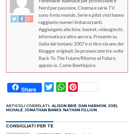
Filmmaker wannabe per professione e
Nerd per passione. Cinema e serie TV
sono il mio mondo. Serie e pilot visti hanno
raggiunto numeri imbarazzanti.
Aggiungete alla lista: basket, videogiochi,
informatica e altro ancora. Presente su
ItaSa dal lontano 2007 e si dice sia uno dei
Blogger originali. Se pronunciate tre volte
Back To The Future/Ritorno al Futuro,
appaio io. Come Beetlejuice.
Twitter
WhatsApp
Pinterest
Share
ARTICOLI CORRELATI:
ALISON BRIE
,
DAN HARMON
,
JOEL
MCHALE
,
JONATHAN BANKS
,
NATHAN FILLION
CONSIGLIATI PER TE