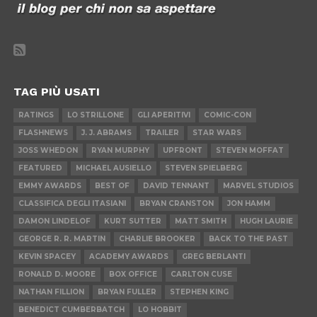
TAG PIÙ USATI
RATINGS
LO STRILLONE
GLI APERITIVI
COMIC-CON
FLASHNEWS
J. J. ABRAMS
TRAILER
STAR WARS
JOSS WHEDON
RYAN MURPHY
UPFRONT
STEVEN MOFFAT
FEATURED
MICHAEL AUSIELLO
STEVEN SPIELBERG
EMMY AWARDS
BEST OF
DAVID TENNANT
MARVEL STUDIOS
CLASSIFICA DEGLI ITASIANI
BRYAN CRANSTON
JON HAMM
DAMON LINDELOF
KURT SUTTER
MATT SMITH
HUGH LAURIE
GEORGE R. R. MARTIN
CHARLIE BROOKER
BACK TO THE PAST
KEVIN SPACEY
ACADEMY AWARDS
GREG BERLANTI
RONALD D. MOORE
BOX OFFICE
CARLTON CUSE
NATHAN FILLION
BRYAN FULLER
STEPHEN KING
BENEDICT CUMBERBATCH
LO HOBBIT