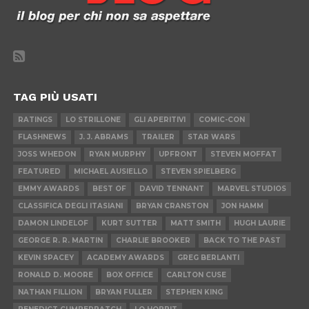
TAG PIÙ USATI
RATINGS
LO STRILLONE
GLI APERITIVI
COMIC-CON
FLASHNEWS
J. J. ABRAMS
TRAILER
STAR WARS
JOSS WHEDON
RYAN MURPHY
UPFRONT
STEVEN MOFFAT
FEATURED
MICHAEL AUSIELLO
STEVEN SPIELBERG
EMMY AWARDS
BEST OF
DAVID TENNANT
MARVEL STUDIOS
CLASSIFICA DEGLI ITASIANI
BRYAN CRANSTON
JON HAMM
DAMON LINDELOF
KURT SUTTER
MATT SMITH
HUGH LAURIE
GEORGE R. R. MARTIN
CHARLIE BROOKER
BACK TO THE PAST
KEVIN SPACEY
ACADEMY AWARDS
GREG BERLANTI
RONALD D. MOORE
BOX OFFICE
CARLTON CUSE
NATHAN FILLION
BRYAN FULLER
STEPHEN KING