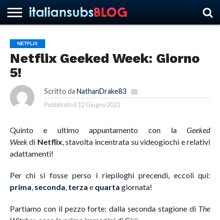
NETFLIX
Netflix Geeked Week: Giorno
HOME
NEWS
ASCOLTI
RECENSIONI
INTERVISTE
CURIOSITÀ
CHI
CONTATTACI
FORUM
ITALIANSUBS
5!
SIAMO
Scritto da
NathanDrake83
Pubblicato il
12 Giugno 2021
Quinto e ultimo appuntamento con la
Geeked
Week
di
Netflix
, stavolta incentrata su videogiochi e relativi
adattamenti!
Per chi si fosse perso i riepiloghi precendi, eccoli qui:
prima
,
seconda
,
terza
e
quarta
giornata!
Partiamo con il pezzo forte: dalla seconda stagione di
The