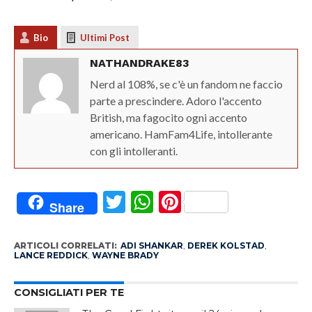
Bio
Ultimi Post
NATHANDRAKE83
Nerd al 108%, se c'è un fandom ne faccio
parte a prescindere. Adoro l'accento
British, ma fagocito ogni accento
americano. HamFam4Life, intollerante
con gli intolleranti.
Twitter
WhatsApp
Pinterest
Share
ARTICOLI CORRELATI:
ADI SHANKAR
,
DEREK KOLSTAD
,
LANCE REDDICK
,
WAYNE BRADY
CONSIGLIATI PER TE