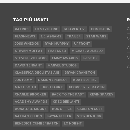
TAG PIÙ USATI
R
G
RATINGS
LO STRILLONE
GLI APERITIVI
COMIC-CON
FLASHNEWS
J. J. ABRAMS
TRAILER
STAR WARS
G
JOSS WHEDON
RYAN MURPHY
UPFRONT
G
STEVEN MOFFAT
FEATURED
MICHAEL AUSIELLO
G
STEVEN SPIELBERG
EMMY AWARDS
BEST OF
DAVID TENNANT
MARVEL STUDIOS
G
CLASSIFICA DEGLI ITASIANI
BRYAN CRANSTON
JON HAMM
DAMON LINDELOF
KURT SUTTER
MATT SMITH
HUGH LAURIE
GEORGE R. R. MARTIN
CHARLIE BROOKER
BACK TO THE PAST
KEVIN SPACEY
ACADEMY AWARDS
GREG BERLANTI
RONALD D. MOORE
BOX OFFICE
CARLTON CUSE
NATHAN FILLION
BRYAN FULLER
STEPHEN KING
BENEDICT CUMBERBATCH
LO HOBBIT