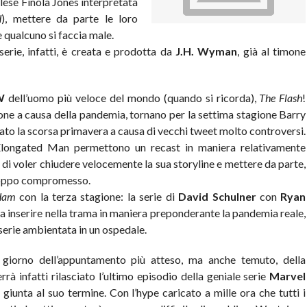
nglese Finola Jones interpretata
d
), mettere da parte le loro
e qualcuno si faccia male.
serie, infatti, è creata e prodotta da
J.H. Wyman
, già al timone
W
dell’uomo più veloce del mondo (quando si ricorda),
The Flash
!
ione a causa della pandemia, tornano per la settima stagione Barry
ziato la scorsa primavera a causa di vecchi tweet molto controversi.
Elongated Man permettono un recast in maniera relativamente
 di voler chiudere velocemente la sua storyline e mettere da parte,
roppo compromesso.
dam
con la terza stagione: la serie di
David Schulner
con
Ryan
a inserire nella trama in maniera preponderante la pandemia reale,
 serie ambientata in un ospedale.
 giorno dell’appuntamento più atteso, ma anche temuto, della
rrà infatti rilasciato l’ultimo episodio della geniale serie
Marvel
, giunta al suo termine. Con l’hype caricato a mille ora che tutti i