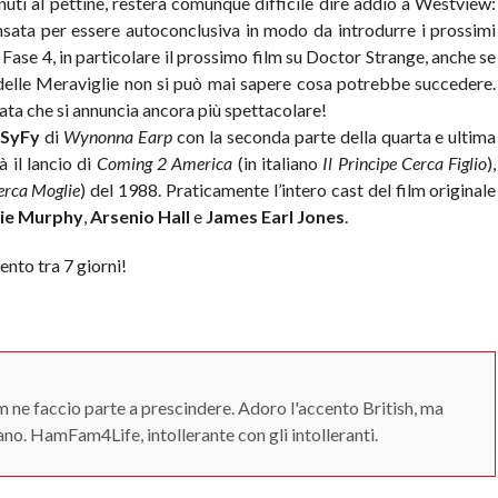
uti al pettine, resterà comunque difficile dire addio a Westview:
ensata per essere autoconclusiva in modo da introdurre i prossimi
a Fase 4, in particolare il prossimo film su Doctor Strange, anche se
delle Meraviglie non si può mai sapere cosa potrebbe succedere.
ata che si annuncia ancora più spettacolare!
u
SyFy
di
Wynonna Earp
con la seconda parte della quarta e ultima
 il lancio di
Coming 2 America
(in italiano
Il Principe Cerca Figlio
),
Cerca Moglie
) del 1988. Praticamente l’intero cast del film originale
ie Murphy
,
Arsenio Hall
e
James Earl Jones
.
nto tra 7 giorni!
 ne faccio parte a prescindere. Adoro l'accento British, ma
o. HamFam4Life, intollerante con gli intolleranti.