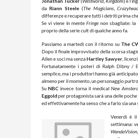
Jonathan Tucker
(
Westworld
,
Kingdom
) e l’i
da
Riann Steele
(
The Magicians
,
Crazyhea
differenze e recuperare tutti i detriti prima ch
Se vi viene in mente
Fringe
non sbagliate: la 
proprio della serie cult di qualche anno fa.
Passiamo a martedì con il ritorno su
The C
Dopo il finale improvvisato della scorsa stag
Allen e soci ma senza
Hartley Sawyer
, licen
Fortunatamente i poteri di Ralph Dibny / 
semplice, ma i produttori hanno già anticipato
almeno per il momento, un personaggio purt
Su
NBC
invece torna il medical
New Amster
Eggold
per protagonista sarà una delle poche 
ed effettivamente ha senso che a farlo sia una
Venerdì è il
settimana: ve
WandaVision