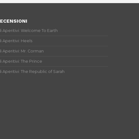
ECENSIONI
li Aperitivi: Welcome To Earth
li Aperitivi: Heels
li Aperitivi: Mr. Corman
li Aperitivi: The Prince
li Aperitivi: The Republic of Sarah