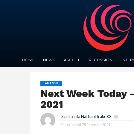
HOME
NEWS
ASCOLTI
RECENSIONI
INTER
AMAZON
Next Week Today –
2021
Scritto da
NathanDrake83
Pubblicato il
28 Febbraio 2021