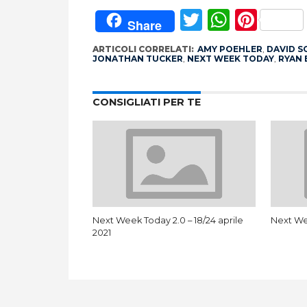
Twitter
Whats
Pint
Share
ARTICOLI CORRELATI:
AMY POEHLER
,
DAVID S
JONATHAN TUCKER
,
NEXT WEEK TODAY
,
RYAN
CONSIGLIATI PER TE
Next Week Today 2.0 – 18/24 aprile
Next Wee
2021