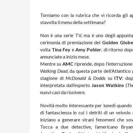
Torniamo con la rubrica che vi ricorda gli a
stavolta il menu della settimana?
Non è una serie TV, ma è uno degli appuntame
cerimonia di premiazione dei
Golden Glob
volta
Tina Fey
e
Amy Pohler
, di ritorno do
annunciate a inizio mese.
Mentre su
AMC
riprende, dopo l’interruzion
Walking Dead
, da questa parte dell’Atlantico
stagione di
McDonald & Dodds
su
ITV
: do
interpretata dall’esperto
Jason Watkins
(
Th
nuovi casi da risolvere.
Novità molto interessante per lunedì quando
di fantascienza in cui i detriti di un veivolo
iniziano a generare strani fenomeni che sovv
Tocca a due detective, l’americano Bryan