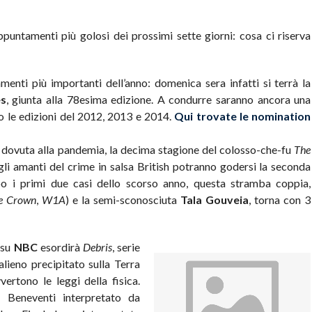
ppuntamenti più golosi dei prossimi sette giorni: cosa ci riserva
nti più importanti dell’anno: domenica sera infatti si terrà la
es
, giunta alla 78esima edizione. A condurre saranno ancora una
po le edizioni del 2012, 2013 e 2014.
Qui trovate le nomination
e dovuta alla pandemia, la decima stagione del colosso-che-fu
The
 gli amanti del crime in salsa British potranno godersi la seconda
po i primi due casi dello scorso anno, questa stramba coppia,
e Crown
,
W1A
) e la semi-sconosciuta
Tala Gouveia
, torna con 3
 su
NBC
esordirà
Debris
, serie
 alieno precipitato sulla Terra
ertono le leggi della fisica.
 Beneventi interpretato da