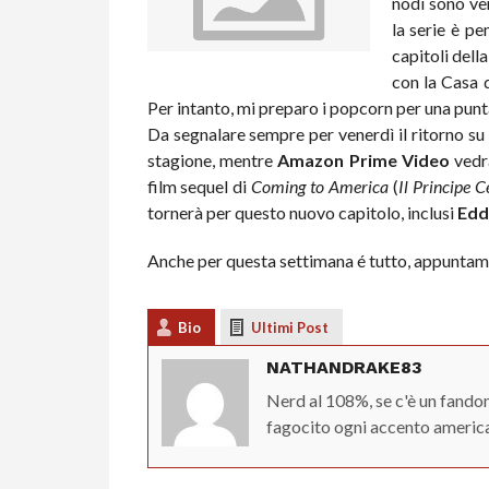
nodi sono ven
la serie è p
capitoli dell
con la Casa 
Per intanto, mi preparo i popcorn per una punt
Da segnalare sempre per venerdì il ritorno s
stagione, mentre
Amazon Prime Video
vedrà
film sequel di
Coming to America
(
Il Principe 
tornerà per questo nuovo capitolo, inclusi
Edd
Anche per questa settimana é tutto, appuntame
Bio
Ultimi Post
NATHANDRAKE83
Nerd al 108%, se c'è un fandom
fagocito ogni accento american