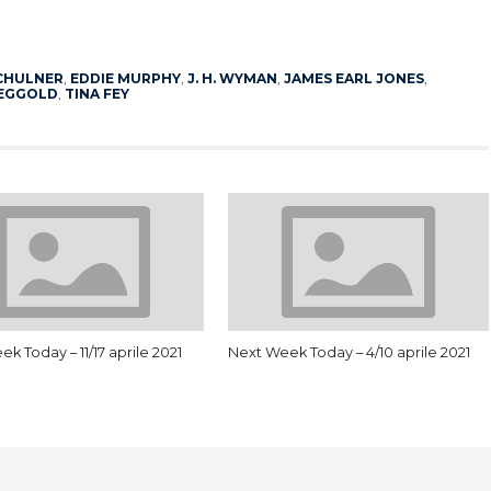
App
erest
CHULNER
,
EDDIE MURPHY
,
J. H. WYMAN
,
JAMES EARL JONES
,
 EGGOLD
,
TINA FEY
k Today – 11/17 aprile 2021
Next Week Today – 4/10 aprile 2021