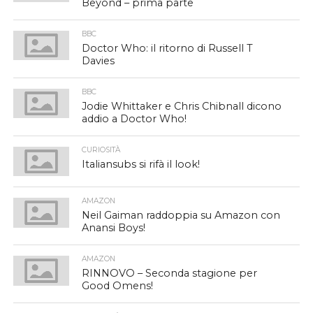
Beyond – prima parte
BBC
Doctor Who: il ritorno di Russell T
Davies
BBC
Jodie Whittaker e Chris Chibnall dicono
addio a Doctor Who!
CURIOSITÀ
Italiansubs si rifà il look!
AMAZON
Neil Gaiman raddoppia su Amazon con
Anansi Boys!
AMAZON
RINNOVO – Seconda stagione per
Good Omens!