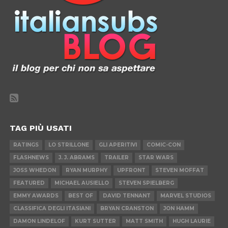
TAG PIÙ USATI
RATINGS
LO STRILLONE
GLI APERITIVI
COMIC-CON
FLASHNEWS
J. J. ABRAMS
TRAILER
STAR WARS
JOSS WHEDON
RYAN MURPHY
UPFRONT
STEVEN MOFFAT
FEATURED
MICHAEL AUSIELLO
STEVEN SPIELBERG
EMMY AWARDS
BEST OF
DAVID TENNANT
MARVEL STUDIOS
CLASSIFICA DEGLI ITASIANI
BRYAN CRANSTON
JON HAMM
DAMON LINDELOF
KURT SUTTER
MATT SMITH
HUGH LAURIE