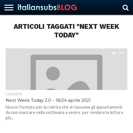
ARTICOLI TAGGATI "NEXT WEEK
TODAY"
HOME
NEWS
ASCOLTI
RECENSIONI
INTERVISTE
CURIOSITÀ
CHI
CONTATTACI
FORUM
ITALIANSUBS
SIAMO
2.0K
CURIOSITÀ
Next Week Today 2.0 – 18/24 aprile 2021
Nuovo formato per la rubrica che vi riassume gli appuntamenti
da non mancare nella settimana a venire: per rendere la lettura
più...