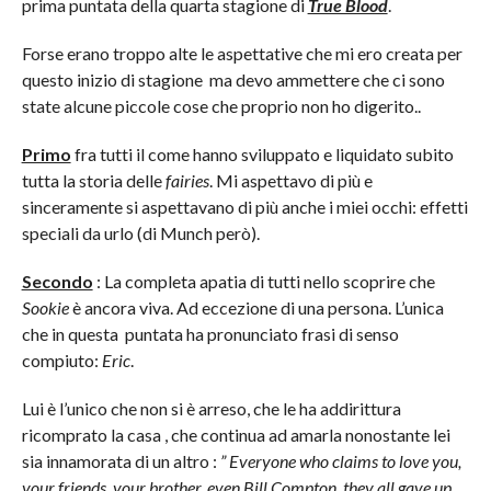
prima puntata della quarta stagione di
True Blood
.
Forse erano troppo alte le aspettative che mi ero creata per
questo inizio di stagione ma devo ammettere che ci sono
state alcune piccole cose che proprio non ho digerito..
Primo
fra tutti il come hanno sviluppato e liquidato subito
tutta la storia delle
fairies
. Mi aspettavo di più e
sinceramente si aspettavano di più anche i miei occhi: effetti
speciali da urlo (di Munch però).
Secondo
: La completa apatia di tutti nello scoprire che
Sookie
è ancora viva. Ad eccezione di una persona. L’unica
che in questa puntata ha pronunciato frasi di senso
compiuto:
Eric
.
Lui è l’unico che non si è arreso, che le ha addirittura
ricomprato la casa , che continua ad amarla nonostante lei
sia innamorata di un altro :
” Everyone who claims to love you,
your friends, your brother, even Bill Compton, they all gave up