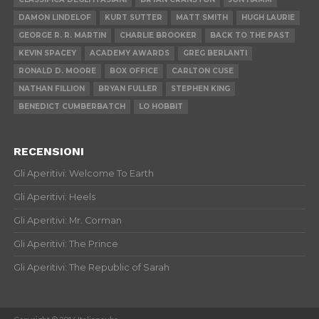
DAMON LINDELOF
KURT SUTTER
MATT SMITH
HUGH LAURIE
GEORGE R. R. MARTIN
CHARLIE BROOKER
BACK TO THE PAST
KEVIN SPACEY
ACADEMY AWARDS
GREG BERLANTI
RONALD D. MOORE
BOX OFFICE
CARLTON CUSE
NATHAN FILLION
BRYAN FULLER
STEPHEN KING
BENEDICT CUMBERBATCH
LO HOBBIT
RECENSIONI
Gli Aperitivi: Welcome To Earth
Gli Aperitivi: Heels
Gli Aperitivi: Mr. Corman
Gli Aperitivi: The Prince
Gli Aperitivi: The Republic of Sarah