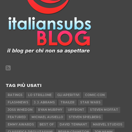
TAG PIÙ USATI
RATINGS
LO STRILLONE
GLI APERITIVI
COMIC-CON
FLASHNEWS
J. J. ABRAMS
TRAILER
STAR WARS
JOSS WHEDON
RYAN MURPHY
UPFRONT
STEVEN MOFFAT
FEATURED
MICHAEL AUSIELLO
STEVEN SPIELBERG
EMMY AWARDS
BEST OF
DAVID TENNANT
MARVEL STUDIOS
CLASSIFICA DEGLI ITASIANI
BRYAN CRANSTON
JON HAMM