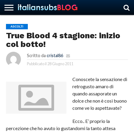
ASCOLTI
True Blood 4 stagione: inizio
HOME
NEWS
ASCOLTI
RECENSIONI
INTERVISTE
CURIOSITÀ
CHI
CONTATTACI
FORUM
ITALIANSUBS
col botto!
SIAMO
Scritto da
cristal86
Pubblicato il
28 Giugno 2011
Conoscete la sensazione di
retrogusto amaro di
quando assaporate un
dolce che non è così buono
come ve lo aspettavate?
Ecco.. E’ proprio la
percezione che ho avuto io gustandomi la tanto attesa