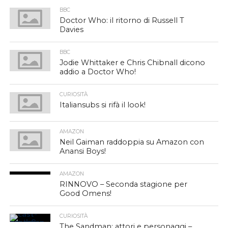
BBC
Doctor Who: il ritorno di Russell T
Davies
BBC
Jodie Whittaker e Chris Chibnall dicono
addio a Doctor Who!
CURIOSITÀ
Italiansubs si rifà il look!
AMAZON
Neil Gaiman raddoppia su Amazon con
Anansi Boys!
AMAZON
RINNOVO – Seconda stagione per
Good Omens!
CURIOSITÀ
The Sandman: attori e personaggi –