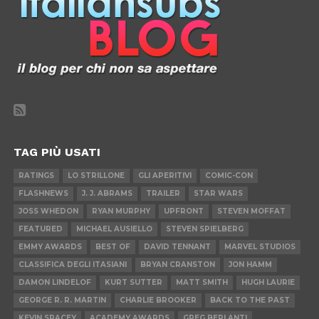
TAG PIÙ USATI
RATINGS
LO STRILLONE
GLI APERITIVI
COMIC-CON
FLASHNEWS
J. J. ABRAMS
TRAILER
STAR WARS
JOSS WHEDON
RYAN MURPHY
UPFRONT
STEVEN MOFFAT
FEATURED
MICHAEL AUSIELLO
STEVEN SPIELBERG
EMMY AWARDS
BEST OF
DAVID TENNANT
MARVEL STUDIOS
CLASSIFICA DEGLI ITASIANI
BRYAN CRANSTON
JON HAMM
DAMON LINDELOF
KURT SUTTER
MATT SMITH
HUGH LAURIE
GEORGE R. R. MARTIN
CHARLIE BROOKER
BACK TO THE PAST
KEVIN SPACEY
ACADEMY AWARDS
GREG BERLANTI