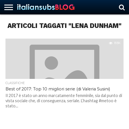
ARTICOLI TAGGATI "LENA DUNHAM"
HOME
NEWS
ASCOLTI
RECENSIONI
INTERVISTE
CURIOSITÀ
CHI
CONTATTACI
FORUM
ITALIANSUBS
SIAMO
8.8K
CLASSIFICHE
Best of 2017: Top 10 migliori serie (di Valeria Susini)
Il 2017 è stato un anno marcatamente femminile, sia dal punto di
vista sociale che, di conseguenza, seriale. L’hashtag #metoo è
stato...