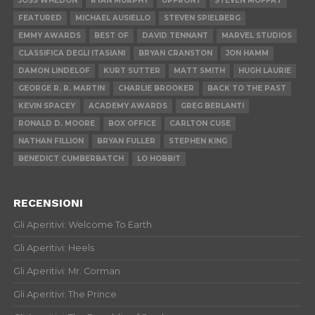
JOSS WHEDON
RYAN MURPHY
UPFRONT
STEVEN MOFFAT
FEATURED
MICHAEL AUSIELLO
STEVEN SPIELBERG
EMMY AWARDS
BEST OF
DAVID TENNANT
MARVEL STUDIOS
CLASSIFICA DEGLI ITASIANI
BRYAN CRANSTON
JON HAMM
DAMON LINDELOF
KURT SUTTER
MATT SMITH
HUGH LAURIE
GEORGE R. R. MARTIN
CHARLIE BROOKER
BACK TO THE PAST
KEVIN SPACEY
ACADEMY AWARDS
GREG BERLANTI
RONALD D. MOORE
BOX OFFICE
CARLTON CUSE
NATHAN FILLION
BRYAN FULLER
STEPHEN KING
BENEDICT CUMBERBATCH
LO HOBBIT
RECENSIONI
Gli Aperitivi: Welcome To Earth
Gli Aperitivi: Heels
Gli Aperitivi: Mr. Corman
Gli Aperitivi: The Prince