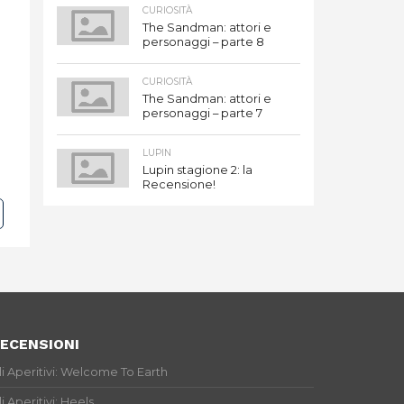
CURIOSITÀ
The Sandman: attori e
personaggi – parte 8
CURIOSITÀ
The Sandman: attori e
personaggi – parte 7
LUPIN
Lupin stagione 2: la
Recensione!
ECENSIONI
li Aperitivi: Welcome To Earth
li Aperitivi: Heels