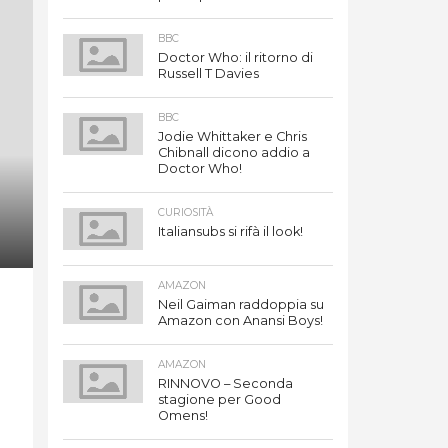
BBC
Doctor Who: il ritorno di
Russell T Davies
BBC
Jodie Whittaker e Chris
Chibnall dicono addio a
Doctor Who!
CURIOSITÀ
Italiansubs si rifà il look!
AMAZON
Neil Gaiman raddoppia su
Amazon con Anansi Boys!
AMAZON
RINNOVO – Seconda
stagione per Good
Omens!