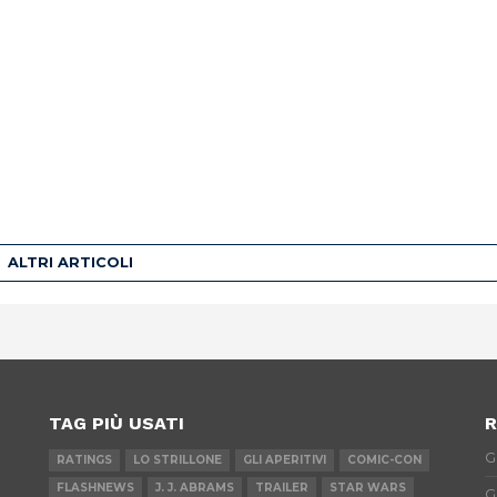
ALTRI ARTICOLI
TAG PIÙ USATI
R
G
RATINGS
LO STRILLONE
GLI APERITIVI
COMIC-CON
FLASHNEWS
J. J. ABRAMS
TRAILER
STAR WARS
G