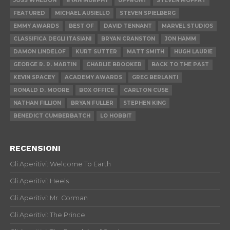
JOSS WHEDON
RYAN MURPHY
UPFRONT
STEVEN MOFFAT
FEATURED
MICHAEL AUSIELLO
STEVEN SPIELBERG
EMMY AWARDS
BEST OF
DAVID TENNANT
MARVEL STUDIOS
CLASSIFICA DEGLI ITASIANI
BRYAN CRANSTON
JON HAMM
DAMON LINDELOF
KURT SUTTER
MATT SMITH
HUGH LAURIE
GEORGE R. R. MARTIN
CHARLIE BROOKER
BACK TO THE PAST
KEVIN SPACEY
ACADEMY AWARDS
GREG BERLANTI
RONALD D. MOORE
BOX OFFICE
CARLTON CUSE
NATHAN FILLION
BRYAN FULLER
STEPHEN KING
BENEDICT CUMBERBATCH
LO HOBBIT
RECENSIONI
Gli Aperitivi: Welcome To Earth
Gli Aperitivi: Heels
Gli Aperitivi: Mr. Corman
Gli Aperitivi: The Prince