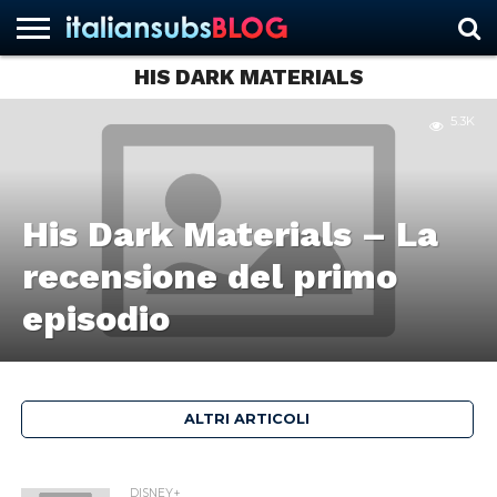
HIS DARK MATERIALS
5.3K
HOME
NEWS
ASCOLTI
RECENSIONI
INTERVISTE
CURIOSITÀ
CHI
CONTATTACI
FORUM
ITALIANSUBS
SIAMO
His Dark Materials – La
recensione del primo
episodio
ALTRI ARTICOLI
DISNEY+