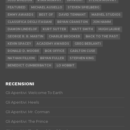
JOSS WHEDON
RYAN MURPHY
UPFRONT
STEVEN MOFFAT
FEATURED
MICHAEL AUSIELLO
STEVEN SPIELBERG
EMMY AWARDS
BEST OF
DAVID TENNANT
MARVEL STUDIOS
CLASSIFICA DEGLI ITASIANI
BRYAN CRANSTON
JON HAMM
DAMON LINDELOF
KURT SUTTER
MATT SMITH
HUGH LAURIE
GEORGE R. R. MARTIN
CHARLIE BROOKER
BACK TO THE PAST
KEVIN SPACEY
ACADEMY AWARDS
GREG BERLANTI
RONALD D. MOORE
BOX OFFICE
CARLTON CUSE
NATHAN FILLION
BRYAN FULLER
STEPHEN KING
BENEDICT CUMBERBATCH
LO HOBBIT
RECENSIONI
Gli Aperitivi: Welcome To Earth
Gli Aperitivi: Heels
Gli Aperitivi: Mr. Corman
Gli Aperitivi: The Prince