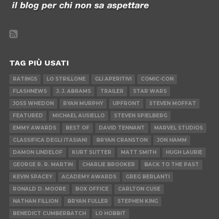
TAG PIÙ USATI
RATINGS
LO STRILLONE
GLI APERITIVI
COMIC-CON
FLASHNEWS
J. J. ABRAMS
TRAILER
STAR WARS
JOSS WHEDON
RYAN MURPHY
UPFRONT
STEVEN MOFFAT
FEATURED
MICHAEL AUSIELLO
STEVEN SPIELBERG
EMMY AWARDS
BEST OF
DAVID TENNANT
MARVEL STUDIOS
CLASSIFICA DEGLI ITASIANI
BRYAN CRANSTON
JON HAMM
DAMON LINDELOF
KURT SUTTER
MATT SMITH
HUGH LAURIE
GEORGE R. R. MARTIN
CHARLIE BROOKER
BACK TO THE PAST
KEVIN SPACEY
ACADEMY AWARDS
GREG BERLANTI
RONALD D. MOORE
BOX OFFICE
CARLTON CUSE
NATHAN FILLION
BRYAN FULLER
STEPHEN KING
BENEDICT CUMBERBATCH
LO HOBBIT