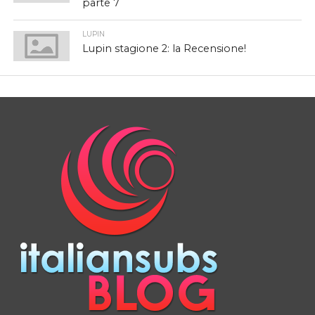
parte 7
LUPIN
Lupin stagione 2: la Recensione!