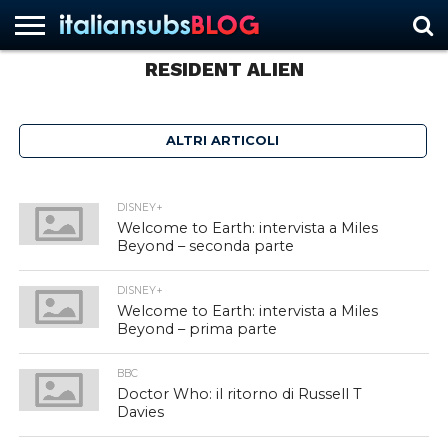
RINNOVO – Resident
Alien rinnovato su SyFy
RESIDENT ALIEN
1.6K
HOME
NEWS
ASCOLTI
RECENSIONI
INTERVISTE
CURIOSITÀ
CHI
CONTATTACI
FORUM
ITALIANSUBS
ALTRI ARTICOLI
SIAMO
DISNEY+
Welcome to Earth: intervista a Miles
Beyond – seconda parte
DISNEY+
Welcome to Earth: intervista a Miles
Beyond – prima parte
BBC
Doctor Who: il ritorno di Russell T
Davies