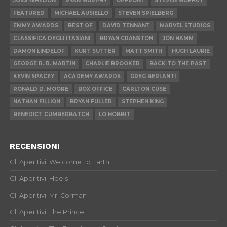
JOSS WHEDON
RYAN MURPHY
UPFRONT
STEVEN MOFFAT
FEATURED
MICHAEL AUSIELLO
STEVEN SPIELBERG
EMMY AWARDS
BEST OF
DAVID TENNANT
MARVEL STUDIOS
CLASSIFICA DEGLI ITASIANI
BRYAN CRANSTON
JON HAMM
DAMON LINDELOF
KURT SUTTER
MATT SMITH
HUGH LAURIE
GEORGE R. R. MARTIN
CHARLIE BROOKER
BACK TO THE PAST
KEVIN SPACEY
ACADEMY AWARDS
GREG BERLANTI
RONALD D. MOORE
BOX OFFICE
CARLTON CUSE
NATHAN FILLION
BRYAN FULLER
STEPHEN KING
BENEDICT CUMBERBATCH
LO HOBBIT
RECENSIONI
Gli Aperitivi: Welcome To Earth
Gli Aperitivi: Heels
Gli Aperitivi: Mr. Corman
Gli Aperitivi: The Prince