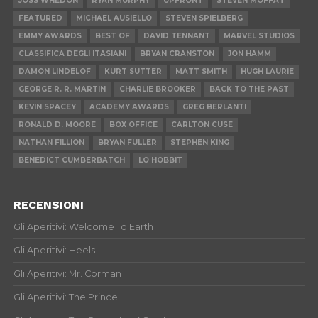
JOSS WHEDON
RYAN MURPHY
UPFRONT
STEVEN MOFFAT
FEATURED
MICHAEL AUSIELLO
STEVEN SPIELBERG
EMMY AWARDS
BEST OF
DAVID TENNANT
MARVEL STUDIOS
CLASSIFICA DEGLI ITASIANI
BRYAN CRANSTON
JON HAMM
DAMON LINDELOF
KURT SUTTER
MATT SMITH
HUGH LAURIE
GEORGE R. R. MARTIN
CHARLIE BROOKER
BACK TO THE PAST
KEVIN SPACEY
ACADEMY AWARDS
GREG BERLANTI
RONALD D. MOORE
BOX OFFICE
CARLTON CUSE
NATHAN FILLION
BRYAN FULLER
STEPHEN KING
BENEDICT CUMBERBATCH
LO HOBBIT
RECENSIONI
Gli Aperitivi: Welcome To Earth
Gli Aperitivi: Heels
Gli Aperitivi: Mr. Corman
Gli Aperitivi: The Prince