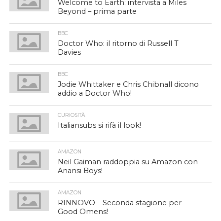
Welcome to Earth: intervista a Miles
Beyond – prima parte
BBC
Doctor Who: il ritorno di Russell T
Davies
BBC
Jodie Whittaker e Chris Chibnall dicono
addio a Doctor Who!
CURIOSITÀ
Italiansubs si rifà il look!
AMAZON
Neil Gaiman raddoppia su Amazon con
Anansi Boys!
AMAZON
RINNOVO – Seconda stagione per
Good Omens!