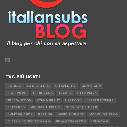
TAG PIÙ USATI
RATINGS
LO STRILLONE
GLI APERITIVI
COMIC-CON
FLASHNEWS
J. J. ABRAMS
TRAILER
STAR WARS
JOSS WHEDON
RYAN MURPHY
UPFRONT
STEVEN MOFFAT
FEATURED
MICHAEL AUSIELLO
STEVEN SPIELBERG
EMMY AWARDS
BEST OF
DAVID TENNANT
MARVEL STUDIOS
CLASSIFICA DEGLI ITASIANI
BRYAN CRANSTON
JON HAMM