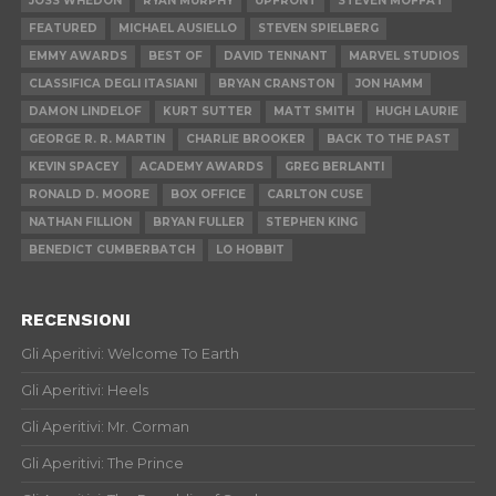
JOSS WHEDON
RYAN MURPHY
UPFRONT
STEVEN MOFFAT
FEATURED
MICHAEL AUSIELLO
STEVEN SPIELBERG
EMMY AWARDS
BEST OF
DAVID TENNANT
MARVEL STUDIOS
CLASSIFICA DEGLI ITASIANI
BRYAN CRANSTON
JON HAMM
DAMON LINDELOF
KURT SUTTER
MATT SMITH
HUGH LAURIE
GEORGE R. R. MARTIN
CHARLIE BROOKER
BACK TO THE PAST
KEVIN SPACEY
ACADEMY AWARDS
GREG BERLANTI
RONALD D. MOORE
BOX OFFICE
CARLTON CUSE
NATHAN FILLION
BRYAN FULLER
STEPHEN KING
BENEDICT CUMBERBATCH
LO HOBBIT
RECENSIONI
Gli Aperitivi: Welcome To Earth
Gli Aperitivi: Heels
Gli Aperitivi: Mr. Corman
Gli Aperitivi: The Prince