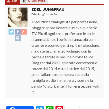
Bio
Ultimi Post
EDEL JUNGFRAU
Edel Jungfrau sul forum
Traduttrice/dialoghista per professione,
blogger appassionata di makeup e serie
TV. Più di ogni cosa, preferisco le serie
drammatiche e i period drama: più sono
cruente e sconvolgenti e più mi piacciono,
ma datemi un manzo vichingo con la
barba e farete di me una bimba felice.
Blogger dal 2012, spietata correttorA di
bozze dal 2014 e traduttrice dal 2015,
amo Italiansubs come una seconda
famiglia e odio in maniera viscerale la
parola "disturbante". Non esiste, deal with
it.