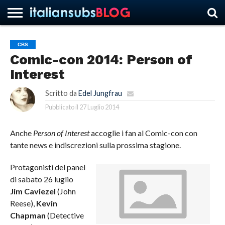
CBS
Comic-con 2014: Person of
HOME
NEWS
ASCOLTI
RECENSIONI
INTERVISTE
CURIOSITÀ
CHI
CONTATTACI
FORUM
ITALIANSUBS
Interest
SIAMO
Scritto da
Edel Jungfrau
Pubblicato il
27 Luglio 2014
Anche
Person of Interest
accoglie i fan al Comic-con con
tante news e indiscrezioni sulla prossima stagione.
Protagonisti del panel
di sabato 26 luglio
Jim Caviezel
(John
Reese),
Kevin
Chapman
(Detective