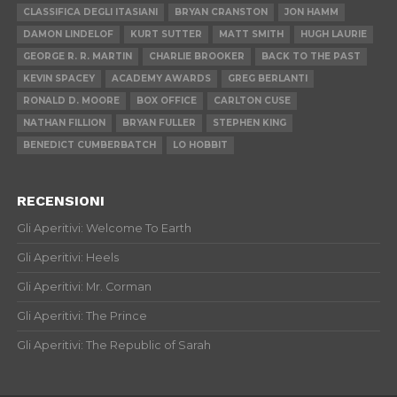
CLASSIFICA DEGLI ITASIANI
BRYAN CRANSTON
JON HAMM
DAMON LINDELOF
KURT SUTTER
MATT SMITH
HUGH LAURIE
GEORGE R. R. MARTIN
CHARLIE BROOKER
BACK TO THE PAST
KEVIN SPACEY
ACADEMY AWARDS
GREG BERLANTI
RONALD D. MOORE
BOX OFFICE
CARLTON CUSE
NATHAN FILLION
BRYAN FULLER
STEPHEN KING
BENEDICT CUMBERBATCH
LO HOBBIT
RECENSIONI
Gli Aperitivi: Welcome To Earth
Gli Aperitivi: Heels
Gli Aperitivi: Mr. Corman
Gli Aperitivi: The Prince
Gli Aperitivi: The Republic of Sarah