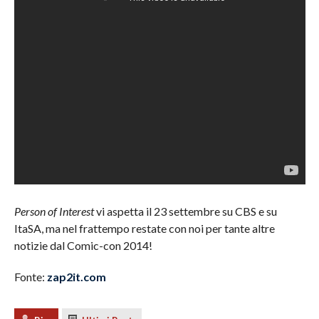
Person of Interest
vi aspetta il 23 settembre su CBS e su
ItaSA, ma nel frattempo restate con noi per tante altre
notizie dal Comic-con 2014!
Fonte:
zap2it.com