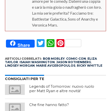
amore per le comedy. Datemi una coppia
e sarà la mia gioia o naufragherò con loro.
La mia serie preferita? Facciamo tre:
Battlestar Galactica, Sons of Anarchy e
Veronica Mars.
Twitter
WhatsApp
Pinterest
Share
ARTICOLI CORRELATI:
BOB MORLEY
,
COMIC-CON
,
ELIZA
TAYLOR
,
ISAIAH WASHINGTON
,
JASON ROTHENBERG
,
LINDSEY MORGAN
,
MARIE AVGEROPOULOS
,
RICKY WHITTLE
CONSIGLIATI PER TE
Legends of Tomorrow: nuovo ruolo
per Matt Ryan e altre novità!
Che fine hanno fatto?