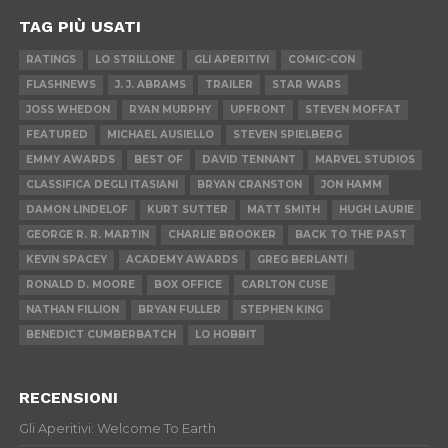
TAG PIÙ USATI
RATINGS
LO STRILLONE
GLI APERITIVI
COMIC-CON
FLASHNEWS
J. J. ABRAMS
TRAILER
STAR WARS
JOSS WHEDON
RYAN MURPHY
UPFRONT
STEVEN MOFFAT
FEATURED
MICHAEL AUSIELLO
STEVEN SPIELBERG
EMMY AWARDS
BEST OF
DAVID TENNANT
MARVEL STUDIOS
CLASSIFICA DEGLI ITASIANI
BRYAN CRANSTON
JON HAMM
DAMON LINDELOF
KURT SUTTER
MATT SMITH
HUGH LAURIE
GEORGE R. R. MARTIN
CHARLIE BROOKER
BACK TO THE PAST
KEVIN SPACEY
ACADEMY AWARDS
GREG BERLANTI
RONALD D. MOORE
BOX OFFICE
CARLTON CUSE
NATHAN FILLION
BRYAN FULLER
STEPHEN KING
BENEDICT CUMBERBATCH
LO HOBBIT
RECENSIONI
Gli Aperitivi: Welcome To Earth