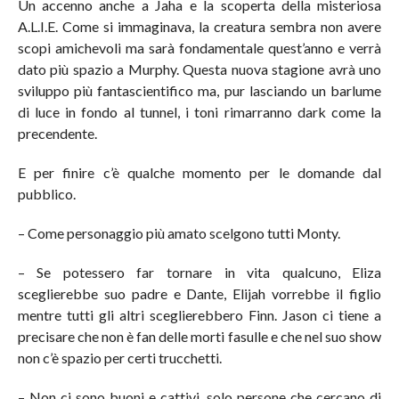
Un accenno anche a Jaha e la scoperta della misteriosa
A.L.I.E. Come si immaginava, la creatura sembra non avere
scopi amichevoli ma sarà fondamentale quest’anno e verrà
dato più spazio a Murphy. Questa nuova stagione avrà uno
sviluppo più fantascientifico ma, pur lasciando un barlume
di luce in fondo al tunnel, i toni rimarranno dark come la
precendente.
E per finire c’è qualche momento per le domande dal
pubblico.
– Come personaggio più amato scelgono tutti Monty.
– Se potessero far tornare in vita qualcuno, Eliza
sceglierebbe suo padre e Dante, Elijah vorrebbe il figlio
mentre tutti gli altri sceglierebbero Finn. Jason ci tiene a
precisare che non è fan delle morti fasulle e che nel suo show
non c’è spazio per certi trucchetti.
– Non ci sono buoni e cattivi, solo persone che cercano di