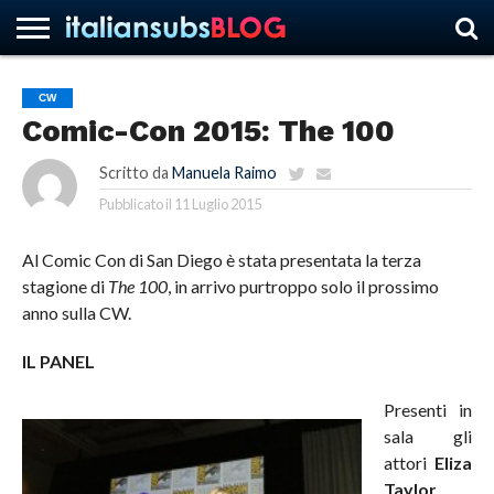
CW
Comic-Con 2015: The 100
HOME
NEWS
ASCOLTI
RECENSIONI
INTERVISTE
CURIOSITÀ
CHI
CONTATTACI
FORUM
ITALIANSUBS
SIAMO
Scritto da
Manuela Raimo
Pubblicato il
11 Luglio 2015
Al Comic Con di San Diego è stata presentata la terza
stagione di
The 100
, in arrivo purtroppo solo il prossimo
anno sulla CW.
IL PANEL
Presenti in
sala gli
attori
Eliza
Taylor
,