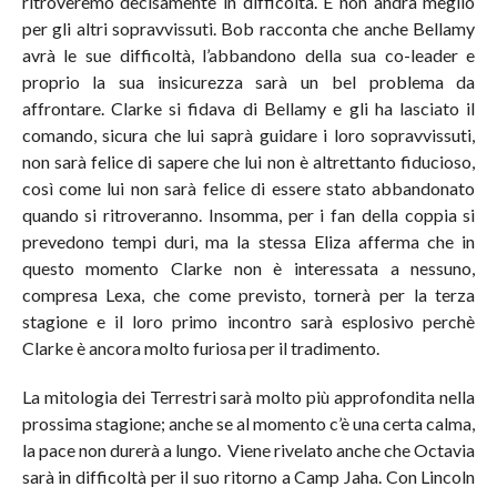
ritroveremo decisamente in difficoltà. E non andrà meglio
per gli altri sopravvissuti. Bob racconta che anche Bellamy
avrà le sue difficoltà, l’abbandono della sua co-leader e
proprio la sua insicurezza sarà un bel problema da
affrontare. Clarke si fidava di Bellamy e gli ha lasciato il
comando, sicura che lui saprà guidare i loro sopravvissuti,
non sarà felice di sapere che lui non è altrettanto fiducioso,
così come lui non sarà felice di essere stato abbandonato
quando si ritroveranno. Insomma, per i fan della coppia si
prevedono tempi duri, ma la stessa Eliza afferma che in
questo momento Clarke non è interessata a nessuno,
compresa Lexa, che come previsto, tornerà per la terza
stagione e il loro primo incontro sarà esplosivo perchè
Clarke è ancora molto furiosa per il tradimento.
La mitologia dei Terrestri sarà molto più approfondita nella
prossima stagione; anche se al momento c’è una certa calma,
la pace non durerà a lungo. Viene rivelato anche che Octavia
sarà in difficoltà per il suo ritorno a Camp Jaha. Con Lincoln