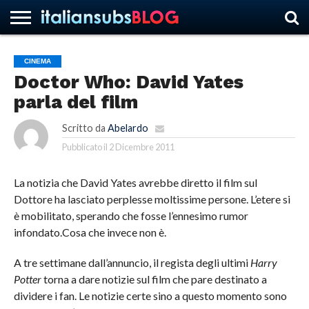
CINEMA
Doctor Who: David Yates
HOME
NEWS
ASCOLTI
RECENSIONI
INTERVISTE
CURIOSITÀ
CHI
CONTATTACI
FORUM
ITALIANSUBS
parla del film
SIAMO
Scritto da
Abelardo
Pubblicato il
2 Dicembre 2011
La notizia che David Yates avrebbe diretto il film sul
Dottore ha lasciato perplesse moltissime persone. L’etere si
è mobilitato, sperando che fosse l’ennesimo rumor
infondato.
Cosa che invece non è.
A tre settimane dall’annuncio, il regista degli ultimi
Harry
Potter
torna a dare notizie sul film che pare destinato a
dividere i fan. Le notizie certe sino a questo momento sono