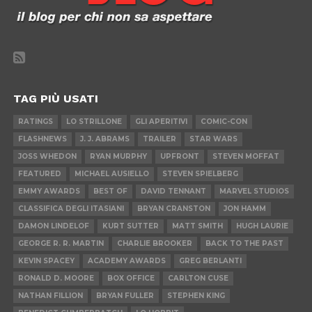
TAG PIÙ USATI
RATINGS
LO STRILLONE
GLI APERITIVI
COMIC-CON
FLASHNEWS
J. J. ABRAMS
TRAILER
STAR WARS
JOSS WHEDON
RYAN MURPHY
UPFRONT
STEVEN MOFFAT
FEATURED
MICHAEL AUSIELLO
STEVEN SPIELBERG
EMMY AWARDS
BEST OF
DAVID TENNANT
MARVEL STUDIOS
CLASSIFICA DEGLI ITASIANI
BRYAN CRANSTON
JON HAMM
DAMON LINDELOF
KURT SUTTER
MATT SMITH
HUGH LAURIE
GEORGE R. R. MARTIN
CHARLIE BROOKER
BACK TO THE PAST
KEVIN SPACEY
ACADEMY AWARDS
GREG BERLANTI
RONALD D. MOORE
BOX OFFICE
CARLTON CUSE
NATHAN FILLION
BRYAN FULLER
STEPHEN KING