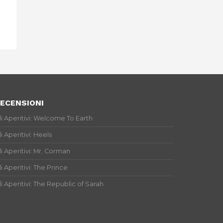
ECENSIONI
li Aperitivi: Welcome To Earth
li Aperitivi: Heels
li Aperitivi: Mr. Corman
li Aperitivi: The Prince
li Aperitivi: The Republic of Sarah