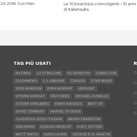
on 2016: Con Man
Le 10 board più coinvolgenti – 10 anni
di Italiansubs
TAG PIÙ USATI
R
G
RATINGS
LO STRILLONE
GLI APERITIVI
COMIC-CON
FLASHNEWS
J. J. ABRAMS
TRAILER
STAR WARS
G
JOSS WHEDON
RYAN MURPHY
UPFRONT
G
STEVEN MOFFAT
FEATURED
MICHAEL AUSIELLO
G
STEVEN SPIELBERG
EMMY AWARDS
BEST OF
DAVID TENNANT
MARVEL STUDIOS
G
CLASSIFICA DEGLI ITASIANI
BRYAN CRANSTON
JON HAMM
DAMON LINDELOF
KURT SUTTER
MATT SMITH
HUGH LAURIE
GEORGE R. R. MARTIN