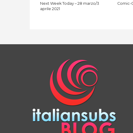
Next Week Today – 28 marzo/3
Comic-C
aprile 2021