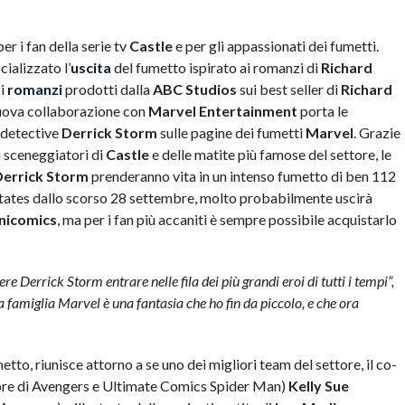
r i fan della serie tv
Castle
e per gli appassionati dei fumetti.
cializzato l’
uscita
del fumetto ispirato ai romanzi di
Richard
 i
romanzi
prodotti dalla
ABC Studios
sui best seller di
Richard
nuova collaborazione con
Marvel Entertainment
porta le
 detective
Derrick Storm
sulle pagine dei fumetti
Marvel
. Grazie
i sceneggiatori di
Castle
e delle matite più famose del settore, le
errick Storm
prenderanno vita in un intenso fumetto di ben 112
 States dallo scorso 28 settembre, molto probabilmente uscirà
nicomics
, ma per i fan più accaniti è sempre possibile acquistarlo
e Derrick Storm entrare nelle fila dei più grandi eroi di tutti i tempi”,
a famiglia Marvel è una fantasia che ho fin da piccolo, e che ora
etto, riunisce attorno a se uno dei migliori team del settore, il co-
ore di Avengers e Ultimate Comics Spider Man)
Kelly Sue