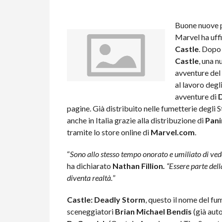
Buone nuove pe
Marvel ha uffi
Castle
. Dopo
Castle
, una 
avventure del
al lavoro degl
avventure di
D
pagine. Già distribuito nelle fumetterie degli
anche in Italia grazie alla distribuzione di
Pani
tramite lo store online di
Marvel.com
.
“
Sono allo stesso tempo onorato e umiliato di veder
ha dichiarato
Nathan Fillion
.
“Essere parte dell
diventa realtà.
”
Castle: Deadly Storm
, questo il nome del fum
sceneggiatori
Brian Michael Bendis
(già aut