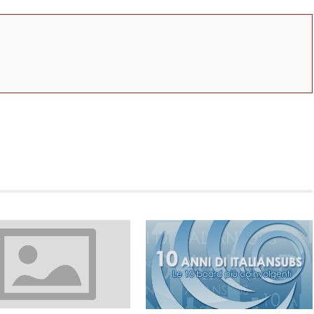
App
erest