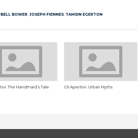
App
erest
PBELL BOWER
,
JOSEPH FIENNES
,
TAMSIN EGERTON
itivi: The Handmaid’s Tale
Gli Aperitivi: Urban Myths