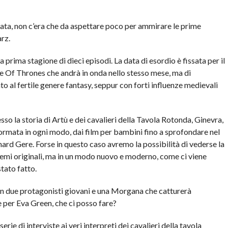
ssata, non c’era che da aspettare poco per ammirare le prime
rz.
a prima stagione di dieci episodi. La data di esordio è fissata per il
e Of Thrones che andrà in onda nello stesso mese, ma di
o al fertile genere fantasy, seppur con forti influenze medievali
o la storia di Artù e dei cavalieri della Tavola Rotonda, Ginevra,
ormata in ogni modo, dai film per bambini fino a sprofondare nel
hard Gere. Forse in questo caso avremo la possibilità di vederse la
oemi originali, ma in un modo nuovo e moderno, come ci viene
tato fatto.
con due protagonisti giovani e una Morgana che catturerà
e per Eva Green, che ci posso fare?
ie di interviste ai veri interpreti dei cavalieri della tavola