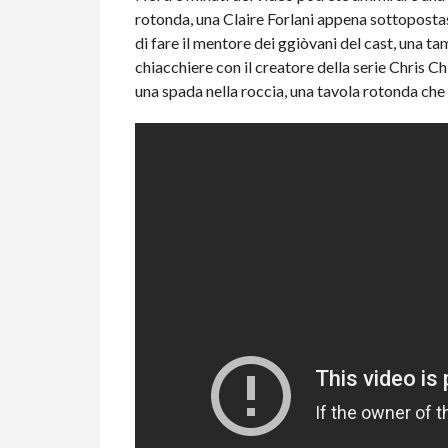
rotonda, una Claire Forlani appena sottoposta
di fare il mentore dei ggiòvani del cast, una t
chiacchiere con il creatore della serie Chris 
una spada nella roccia, una tavola rotonda che 