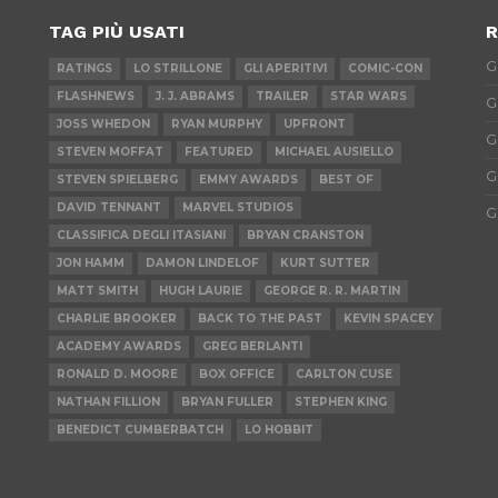
TAG PIÙ USATI
R
G
RATINGS
LO STRILLONE
GLI APERITIVI
COMIC-CON
FLASHNEWS
J. J. ABRAMS
TRAILER
STAR WARS
G
JOSS WHEDON
RYAN MURPHY
UPFRONT
G
STEVEN MOFFAT
FEATURED
MICHAEL AUSIELLO
G
STEVEN SPIELBERG
EMMY AWARDS
BEST OF
DAVID TENNANT
MARVEL STUDIOS
G
CLASSIFICA DEGLI ITASIANI
BRYAN CRANSTON
JON HAMM
DAMON LINDELOF
KURT SUTTER
MATT SMITH
HUGH LAURIE
GEORGE R. R. MARTIN
CHARLIE BROOKER
BACK TO THE PAST
KEVIN SPACEY
ACADEMY AWARDS
GREG BERLANTI
RONALD D. MOORE
BOX OFFICE
CARLTON CUSE
NATHAN FILLION
BRYAN FULLER
STEPHEN KING
BENEDICT CUMBERBATCH
LO HOBBIT