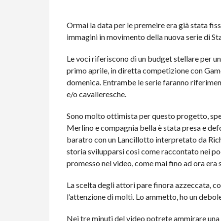
Ormai la data per le premeire era già stata fi
immagini in movimento della nuova serie di Sta
Le voci riferiscono di un budget stellare per un
primo aprile, in diretta competizione con Gam
domenica. Entrambe le serie faranno riferiment
e/o cavalleresche.
Sono molto ottimista per questo progetto, spess
Merlino e compagnia bella è stata presa e def
baratro con un Lancillotto interpretato da Ric
storia svilupparsi così come raccontato nei p
promesso nel video, come mai fino ad ora era s
La scelta degli attori pare finora azzeccata, 
l’attenzione di molti. Lo ammetto, ho un debol
Nei tre minuti del video potrete ammirare una ser