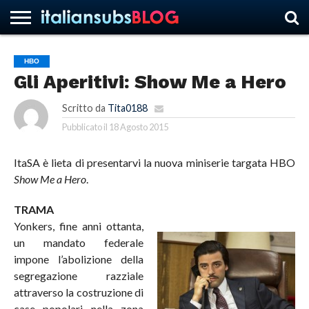
HBO
Gli Aperitivi: Show Me a Hero
HOME
NEWS
ASCOLTI
RECENSIONI
INTERVISTE
CURIOSITÀ
CHI
CONTATTACI
FORUM
ITALIANSUBS
SIAMO
Scritto da
Tita0188
Pubblicato il
18 Agosto 2015
ItaSA è lieta di presentarvi la nuova miniserie targata HBO
Show Me a Hero
.
TRAMA
Yonkers, fine anni ottanta,
un mandato federale
impone l’abolizione della
segregazione razziale
attraverso la costruzione di
case popolari nella zona