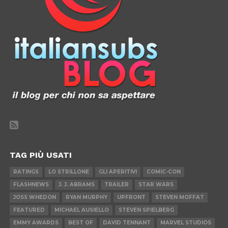
TAG PIÙ USATI
RATINGS
LO STRILLONE
GLI APERITIVI
COMIC-CON
FLASHNEWS
J. J. ABRAMS
TRAILER
STAR WARS
JOSS WHEDON
RYAN MURPHY
UPFRONT
STEVEN MOFFAT
FEATURED
MICHAEL AUSIELLO
STEVEN SPIELBERG
EMMY AWARDS
BEST OF
DAVID TENNANT
MARVEL STUDIOS