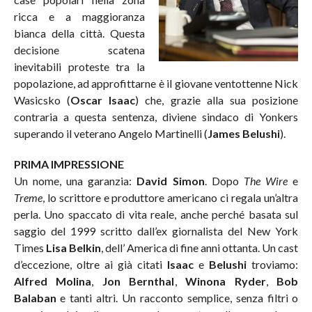
ricca e a maggioranza
bianca della città. Questa
decisione scatena
inevitabili proteste tra la
popolazione, ad approfittarne è il giovane ventottenne Nick
Wasicsko (
Oscar Isaac
) che, grazie alla sua posizione
contraria a questa sentenza, diviene sindaco di Yonkers
superando il veterano Angelo Martinelli (
James Belushi
).
PRIMA IMPRESSIONE
Un nome, una garanzia:
David Simon
. Dopo
The Wire
e
Treme
, lo scrittore e produttore americano ci regala un’altra
perla. Uno spaccato di vita reale, anche perché basata sul
saggio del 1999 scritto dall’ex giornalista del New York
Times
Lisa Belkin
, dell’ America di fine anni ottanta. Un cast
d’eccezione, oltre ai già citati
Isaac
e
Belushi
troviamo:
Alfred Molina
,
Jon Bernthal
,
Winona Ryder
,
Bob
Balaban
e tanti altri. Un racconto semplice, senza filtri o