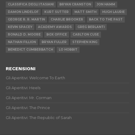
CLASSIFICA DEGLI ITASIANI
BRYAN CRANSTON
JON HAMM
DAMON LINDELOF
KURT SUTTER
MATT SMITH
HUGH LAURIE
GEORGE R. R. MARTIN
CHARLIE BROOKER
BACK TO THE PAST
KEVIN SPACEY
ACADEMY AWARDS
GREG BERLANTI
RONALD D. MOORE
BOX OFFICE
CARLTON CUSE
NATHAN FILLION
BRYAN FULLER
STEPHEN KING
BENEDICT CUMBERBATCH
LO HOBBIT
RECENSIONI
Gli Aperitivi: Welcome To Earth
Gli Aperitivi: Heels
Gli Aperitivi: Mr. Corman
Gli Aperitivi: The Prince
Gli Aperitivi: The Republic of Sarah