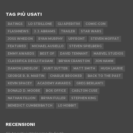
TAG PIÙ USATI
RATINGS
LO STRILLONE
GLI APERITIVI
COMIC-CON
FLASHNEWS
J. J. ABRAMS
TRAILER
STAR WARS
JOSS WHEDON
RYAN MURPHY
UPFRONT
STEVEN MOFFAT
FEATURED
MICHAEL AUSIELLO
STEVEN SPIELBERG
EMMY AWARDS
BEST OF
DAVID TENNANT
MARVEL STUDIOS
CLASSIFICA DEGLI ITASIANI
BRYAN CRANSTON
JON HAMM
DAMON LINDELOF
KURT SUTTER
MATT SMITH
HUGH LAURIE
GEORGE R. R. MARTIN
CHARLIE BROOKER
BACK TO THE PAST
KEVIN SPACEY
ACADEMY AWARDS
GREG BERLANTI
RONALD D. MOORE
BOX OFFICE
CARLTON CUSE
NATHAN FILLION
BRYAN FULLER
STEPHEN KING
BENEDICT CUMBERBATCH
LO HOBBIT
RECENSIONI