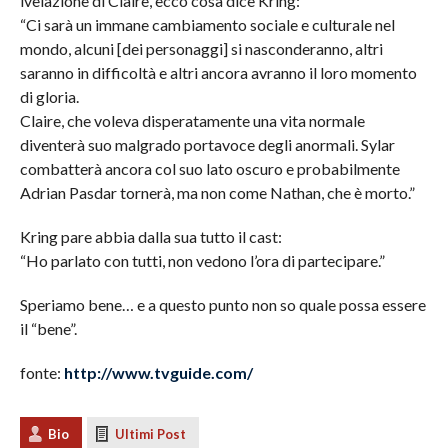
ivelazione di Claire, ecco cosa dice Kring:
“Ci sarà un immane cambiamento sociale e culturale nel
mondo, alcuni [dei personaggi] si nasconderanno, altri
saranno in difficoltà e altri ancora avranno il loro momento
di gloria.
Claire, che voleva disperatamente una vita normale
diventerà suo malgrado portavoce degli anormali. Sylar
combatterà ancora col suo lato oscuro e probabilmente
Adrian Pasdar tornerà, ma non come Nathan, che è morto.”
Kring pare abbia dalla sua tutto il cast:
“Ho parlato con tutti, non vedono l’ora di partecipare.”
Speriamo bene… e a questo punto non so quale possa essere
il “bene”.
fonte:
http://www.tvguide.com/
Bio
Ultimi Post