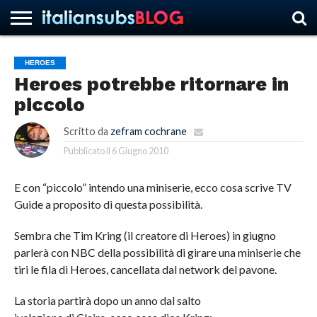
HEROES
Heroes potrebbe ritornare in
HOME
NEWS
ASCOLTI
RECENSIONI
INTERVISTE
CURIOSITÀ
CHI
CONTATTACI
FORUM
ITALIANSUBS
piccolo
SIAMO
Scritto da
zefram cochrane
Pubblicato il
6 Giugno 2010
E con “piccolo” intendo una miniserie, ecco cosa scrive TV
Guide a proposito di questa possibilità.
Sembra che Tim Kring (il creatore di Heroes) in giugno
parlerà con NBC della possibilità di girare una miniserie che
tiri le fila di Heroes, cancellata dal network del pavone.
La storia partirà dopo un anno dal salto