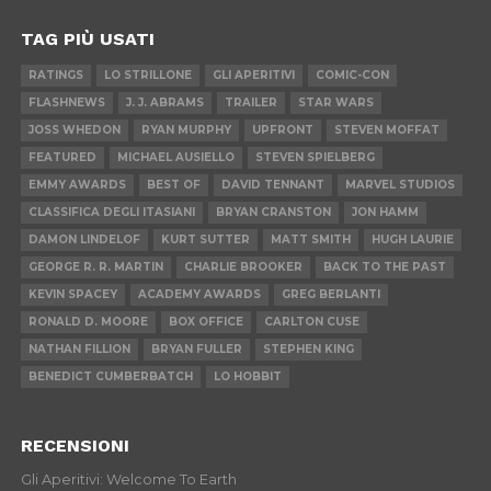
TAG PIÙ USATI
RATINGS
LO STRILLONE
GLI APERITIVI
COMIC-CON
FLASHNEWS
J. J. ABRAMS
TRAILER
STAR WARS
JOSS WHEDON
RYAN MURPHY
UPFRONT
STEVEN MOFFAT
FEATURED
MICHAEL AUSIELLO
STEVEN SPIELBERG
EMMY AWARDS
BEST OF
DAVID TENNANT
MARVEL STUDIOS
CLASSIFICA DEGLI ITASIANI
BRYAN CRANSTON
JON HAMM
DAMON LINDELOF
KURT SUTTER
MATT SMITH
HUGH LAURIE
GEORGE R. R. MARTIN
CHARLIE BROOKER
BACK TO THE PAST
KEVIN SPACEY
ACADEMY AWARDS
GREG BERLANTI
RONALD D. MOORE
BOX OFFICE
CARLTON CUSE
NATHAN FILLION
BRYAN FULLER
STEPHEN KING
BENEDICT CUMBERBATCH
LO HOBBIT
RECENSIONI
Gli Aperitivi: Welcome To Earth