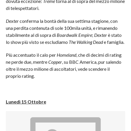
dovuta eccezione:
Treme
torna al di sopra del mezzo milione
di telespettatori.
Dexter
conferma la bontà della sua settima stagione, con
una perdita contenuta di sole 100mila unità, e rimanendo
stabilmente al di sopra di
Boardwalk Empire
;
Dexter
è stato
lo show più visto se escludiamo
The Walking Dead
e famiglia.
Più accentuato il calo per
Homeland
, che di decimi di rating
ne perde due, mentre
Copper
, su BBC America, pur salendo
oltre il mezzo milione di ascoltatori, vede scendere il
proprio rating.
Lunedì 15 Ottobre