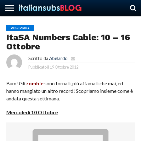
ABC FAMILY
ItaSA Numbers Cable: 10 – 16
HOME
NEWS
ASCOLTI
RECENSIONI
INTERVISTE
CURIOSITÀ
CHI
CONTATTACI
FORUM
ITALIANSUBS
Ottobre
SIAMO
Scritto da
Abelardo
Pubblicato il
19 Ottobre 2012
Bum! Gli
zombie
sono tornati, più affamati che mai, ed
hanno mangiato un altro record! Scopriamo insieme come è
andata questa settimana.
Mercoledì 10 Ottobre